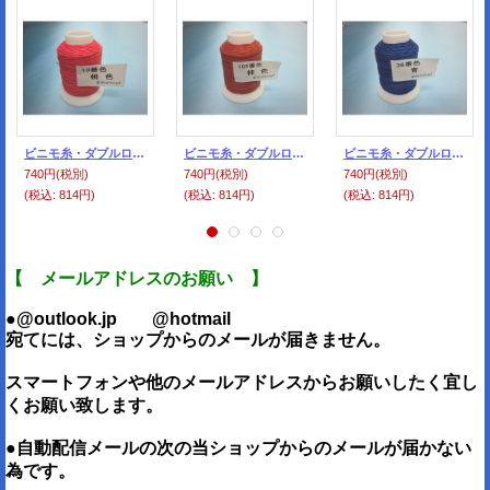
ビニモ糸・ダブルロウ付き 1番手 13番色・桃色
ビニモ糸・ダブルロウ付き 1番手 105番色・柿色
ビニモ糸・ダブルロウ付き 1番手 36番色・青
740円
(税別)
740円
(税別)
740円
(税別)
(税込
:
814円)
(税込
:
814円)
(税込
:
814円)
【 メールアドレスのお願い 】
●@outlook.jp @hotmail
宛てには、ショップからのメールが届きません。
スマートフォンや他のメールアドレスからお願いしたく宜し
くお願い致します。
●自動配信メールの次の当ショップからのメールが届かない
為です。