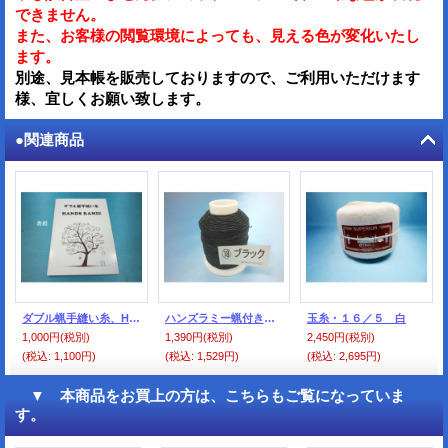
できません。
また、お客様の閲覧環境によっても、見える色が変化いたし
ます。
別途、見本帳を販売しておりますので、ご利用いただけます
様、宜しくお願い致します。
●関連商品
ダブル蝋手縫い糸、HANDS RAMIE糸、共通見本帳
ハンズラミー蝋付き 16/4 ブラック（3）
玉糸・１６／５ 白
1,000円
(税別)
1,390円
(税別)
2,450円
(税別)
(税込
:
1,100円)
(税込
:
1,529円)
(税込
:
2,695円)
▼ 本商品をお買上の方は、こちらもご覧になっていま
す。