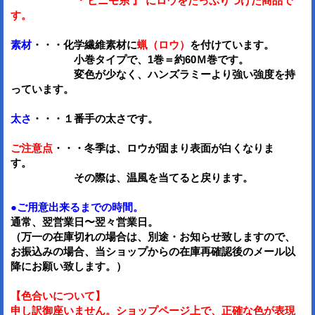
『 ビニモ糸 』 にロウをたっぷりつけた商品で
す。
素材
・・・化学繊維素材に
蝋（ロウ）
を付けています。
小巻タイプで、1巻＝約60Ｍ巻です。
変色が少なく、ハンズラミーより強い強度を持
っています。
太さ
・・・１番手の太さです。
ご注意点
・・・冬季は、ロウが固まり表面が白くなりま
す。
その際は、温風を当てると戻ります。
●ご用意出来るまでの時間。
通常、翌営業日〜翌々営業日。
（万一の在庫切れの場合は、別途・お知らせ致しますので、
お振込みの場合、当ショップからの在庫再確認後のメール以
降にお願い致します。）
【色合いについて】
申し訳御座いません。ショップページ上で、正確な色が表現