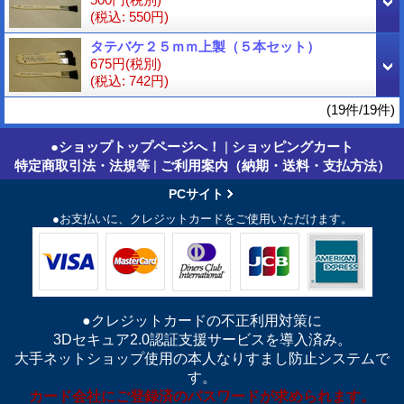
(税込
:
550円)
タテバケ２５ｍｍ上製（５本セット）
675円
(税別)
(税込
:
742円)
(19件/19件)
●ショップトップページへ！
|
ショッピングカート
特定商取引法・法規等
|
ご利用案内（納期・送料・支払方法）
PCサイト
●お支払いに、クレジットカードをご使用いただけます。
●クレジットカードの不正利用対策に
3Dセキュア2.0認証支援サービスを導入済み。
大手ネットショップ使用の本人なりすまし防止システムで
す。
カード会社にご登録済のパスワードが求められます。