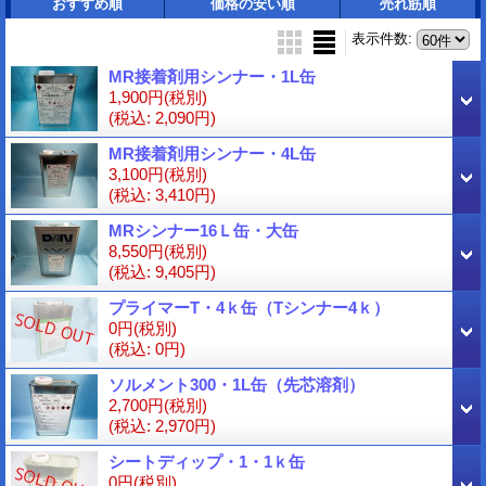
おすすめ順
価格の安い順
売れ筋順
表示件数
:
MR接着剤用シンナー・1L缶
1,900円
(税別)
(税込
:
2,090円)
MR接着剤用シンナー・4L缶
3,100円
(税別)
(税込
:
3,410円)
MRシンナー16Ｌ缶・大缶
8,550円
(税別)
(税込
:
9,405円)
プライマーT・4ｋ缶（Tシンナー4ｋ）
0円
(税別)
(税込
:
0円)
ソルメント300・1L缶（先芯溶剤）
2,700円
(税別)
(税込
:
2,970円)
シートディップ・1・1ｋ缶
0円
(税別)