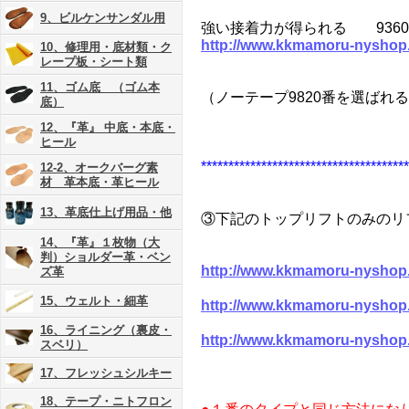
9、ビルケンサンダル用
強い接着力が得られる 936
http://www.kkmamoru-nyshop
10、修理用・底材類・ク
レープ板・シート類
11、ゴム底 （ゴム本
（ノーテープ9820番を選ばれ
底）
12、『革』 中底・本底・
ヒール
**************************************
12-2、オークバーグ素
材 革本底・革ヒール
13、革底仕上げ用品・他
③下記のトップリフトのみのリ
14、『革』１枚物（大
判）ショルダー革・ベン
http://www.kkmamoru-nyshop
ズ革
15、ウェルト・細革
http://www.kkmamoru-nyshop
16、ライニング（裏皮・
http://www.kkmamoru-nyshop
スベリ）
17、フレッシュシルキー
18、テープ・ニトフロン