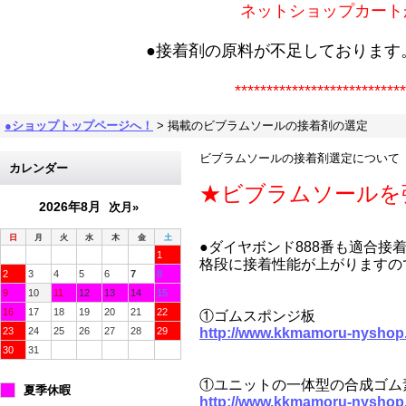
ネットショップカート
●接着剤の原料が不足しております
***************************
●ショップトップページへ！
>
掲載のビブラムソールの接着剤の選定
ビブラムソールの接着剤選定について
カレンダー
★ビブラムソールを
2026年8月
次月»
日
月
火
水
木
金
土
●ダイヤボンド888番も適合
1
格段に接着性能が上がりますの
2
3
4
5
6
7
8
9
10
11
12
13
14
15
16
17
18
19
20
21
22
①ゴムスポンジ板
23
24
25
26
27
28
29
http://www.kkmamoru-nyshop
30
31
①ユニットの一体型の合成ゴム
夏季休暇
http://www.kkmamoru-nyshop