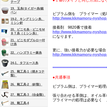
●１番のタイプと同じ方法にな
テープ
19、玉糸/タイガー糸/銀
ペン
ビブラム側を プライマー（処
http://www.kkmamoru-nyshop
19-2、キングミシン糸、
ミシン針
接着剤 9820番で接着
20、ビニモ糸・ビニモＭ
http://www.kkmamoru-nyshop
ＢＴ糸（ミシン糸）
になります。
21、ビニモダブルロー付
け糸
更に、強い接着力が必要な場合
22、ハンズラミー麻糸
http://www.kkmamoru-nyshop
24-1、タフエース糸
**************************************
25、靴工具-1（焼きコテ
類）
●共通事項
26、靴工具-2 (針類）
ビブラム側は、プライマー処理
27、靴工具-3 (台金類）
張り合わせる革側は、オイル革
プライマーの処理は必要なく ノ
28、靴工具-4