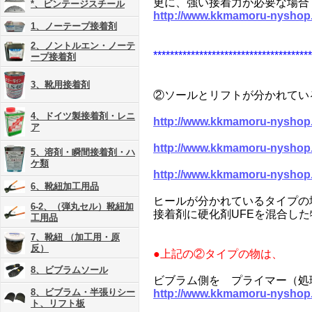
更に、強い接着力が必要な場合
*、ビンテージスチール
http://www.kkmamoru-nyshop
1、ノーテープ接着剤
2、ノントルエン・ノーテ
**************************************
ープ接着剤
3、靴用接着剤
②ソールとリフトが分かれてい
4、ドイツ製接着剤・レニ
http://www.kkmamoru-nyshop
ア
http://www.kkmamoru-nyshop
5、溶剤・瞬間接着剤・ハ
ケ類
http://www.kkmamoru-nyshop
6、靴紐加工用品
ヒールが分かれているタイプの
6-2、（弾丸セル）靴紐加
接着剤に硬化剤UFEを混合し
工用品
7、靴紐 （加工用・原
反）
●上記の②タイプの物は、
8、ビブラムソール
ビブラム側を プライマー（処
8、ビブラム・半張りシー
http://www.kkmamoru-nyshop
ト、リフト板