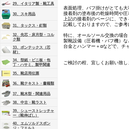
29、イタリア製・靴工具
表面処理、バフ掛けがとても大
接着剤の塗布後の乾燥時間や圧
30、スキ用品
上記の接着剤のページに、でき
記載しておりますので、ご参考
31、タックス・釘類
32、先芯・床月型・コル
特に、オールソール交換の場合
ク類
製靴設備（圧着機・バフ機）な
台金とハンマー＋αなどで、チ
33、ボンテックス（芯
材）
34、型紙・ビニ板・包
ご検討の程、宜しくお願い致し
丁・ハサミ、製甲関連
35、靴店用伝票
36、靴テキスト・書籍類
37、靴木型・関連用品
38、中古・靴ラスト
39、シューストレッチャ
ー（靴伸ばし）
40、エムソルドスポン
ジ・フエルト