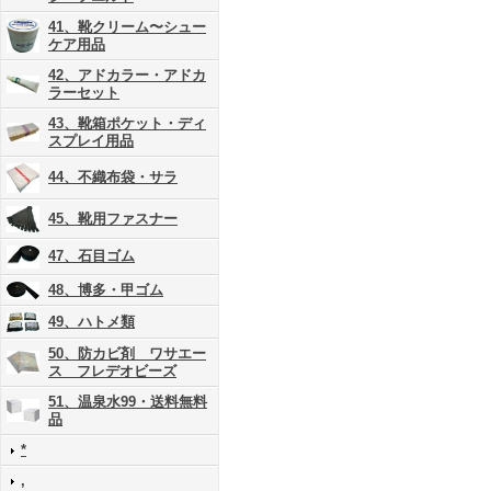
41、靴クリーム〜シュー
ケア用品
42、アドカラー・アドカ
ラーセット
43、靴箱ポケット・ディ
スプレイ用品
44、不織布袋・サラ
45、靴用ファスナー
47、石目ゴム
48、博多・甲ゴム
49、ハトメ類
50、防カビ剤 ワサエー
ス フレデオビーズ
51、温泉水99・送料無料
品
*
,