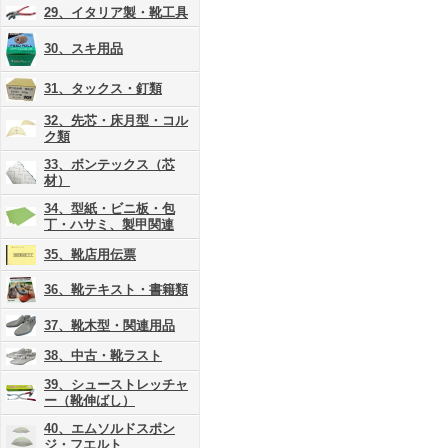
29、イタリア製・靴工具
30、スキ用品
31、タックス・釘類
32、先芯・床月型・コル
ク類
33、ボンテックス（芯
材）
34、型紙・ビニ板・包
丁・ハサミ、製甲関連
35、靴店用伝票
36、靴テキスト・書籍類
37、靴木型・関連用品
38、中古・靴ラスト
39、シューストレッチャ
ー（靴伸ばし）
40、エムソルドスポン
ジ・フエルト