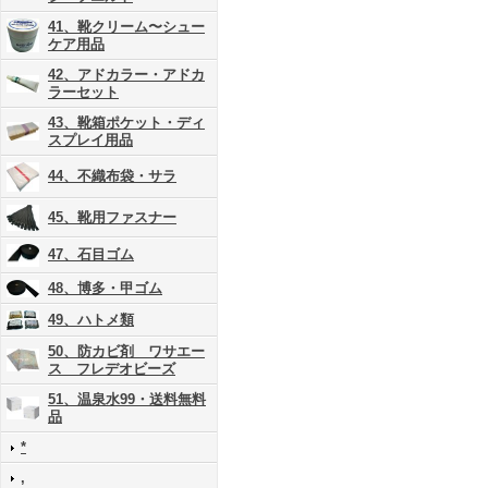
41、靴クリーム〜シュー
ケア用品
42、アドカラー・アドカ
ラーセット
43、靴箱ポケット・ディ
スプレイ用品
44、不織布袋・サラ
45、靴用ファスナー
47、石目ゴム
48、博多・甲ゴム
49、ハトメ類
50、防カビ剤 ワサエー
ス フレデオビーズ
51、温泉水99・送料無料
品
*
,