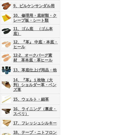
9、ビルケンサンダル用
10、修理用・底材類・ク
レープ板・シート類
11、ゴム底 （ゴム本
底）
12、『革』 中底・本底・
ヒール
12-2、オークバーグ素
材 革本底・革ヒール
13、革底仕上げ用品・他
14、『革』１枚物（大
判）ショルダー革・ベン
ズ革
15、ウェルト・細革
16、ライニング（裏皮・
スベリ）
17、フレッシュシルキー
18、テープ・ニトフロン