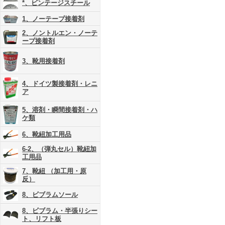
*、ビンテージスチール
1、ノーテープ接着剤
2、ノントルエン・ノーテ
ープ接着剤
3、靴用接着剤
4、ドイツ製接着剤・レニ
ア
5、溶剤・瞬間接着剤・ハ
ケ類
6、靴紐加工用品
6-2、（弾丸セル）靴紐加
工用品
7、靴紐 （加工用・原
反）
8、ビブラムソール
8、ビブラム・半張りシー
ト、リフト板