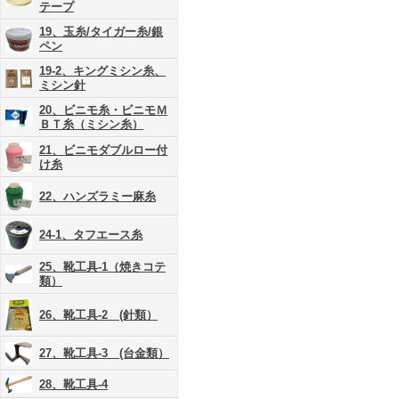
テープ
19、玉糸/タイガー糸/銀
ペン
19-2、キングミシン糸、
ミシン針
20、ビニモ糸・ビニモＭ
ＢＴ糸（ミシン糸）
21、ビニモダブルロー付
け糸
22、ハンズラミー麻糸
24-1、タフエース糸
25、靴工具-1（焼きコテ
類）
26、靴工具-2 (針類）
27、靴工具-3 (台金類）
28、靴工具-4