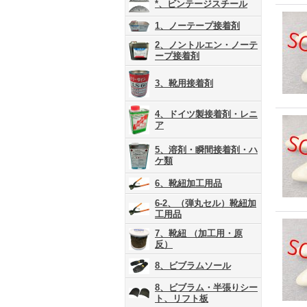
*、ビンテージスチール
1、ノーテープ接着剤
2、ノントルエン・ノーテ
ープ接着剤
3、靴用接着剤
4、ドイツ製接着剤・レニ
ア
5、溶剤・瞬間接着剤・ハ
ケ類
6、靴紐加工用品
6-2、（弾丸セル）靴紐加
工用品
7、靴紐 （加工用・原
反）
8、ビブラムソール
8、ビブラム・半張りシー
ト、リフト板