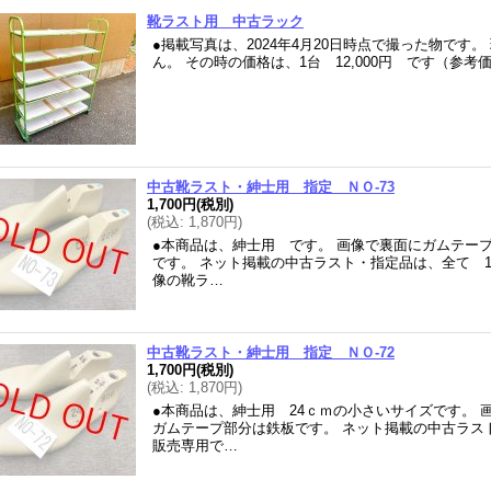
靴ラスト用 中古ラック
●掲載写真は、2024年4月20日時点で撮った物です
ん。 その時の価格は、1台 12,000円 です（参
中古靴ラスト・紳士用 指定 ＮＯ-73
1,700円
(税別)
(
税込
:
1,870円
)
●本商品は、紳士用 です。 画像で裏面にガムテー
です。 ネット掲載の中古ラスト・指定品は、全て 
像の靴ラ…
中古靴ラスト・紳士用 指定 ＮＯ-72
1,700円
(税別)
(
税込
:
1,870円
)
●本商品は、紳士用 24ｃｍの小さいサイズです。
ガムテープ部分は鉄板です。 ネット掲載の中古ラス
販売専用で…