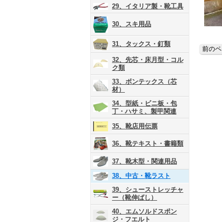
29、イタリア製・靴工具
30、スキ用品
31、タックス・釘類
32、先芯・床月型・コル
ク類
33、ボンテックス（芯
材）
34、型紙・ビニ板・包
丁・ハサミ、製甲関連
35、靴店用伝票
36、靴テキスト・書籍類
37、靴木型・関連用品
38、中古・靴ラスト
39、シューストレッチャ
ー（靴伸ばし）
40、エムソルドスポン
ジ・フエルト