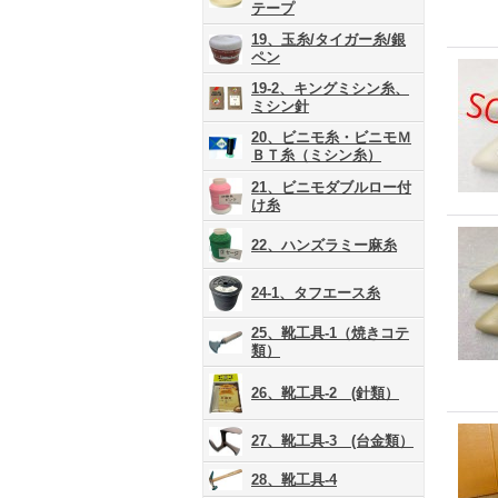
テープ
19、玉糸/タイガー糸/銀
ペン
19-2、キングミシン糸、
ミシン針
20、ビニモ糸・ビニモＭ
ＢＴ糸（ミシン糸）
21、ビニモダブルロー付
け糸
22、ハンズラミー麻糸
24-1、タフエース糸
25、靴工具-1（焼きコテ
類）
26、靴工具-2 (針類）
27、靴工具-3 (台金類）
28、靴工具-4