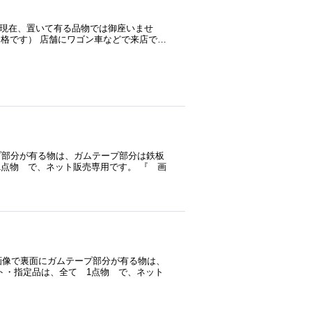
。 現在、置いて有る品物では御座いませ
考価格です） 店舗にワゴン車などで来店で…
プ部分が有る物は、ガムテープ部分は鉄板
1点物 で、ネット販売専用です。 『 画
 画像で裏面にガムテープ部分が有る物は、
ト・指定品は、全て 1点物 で、ネット