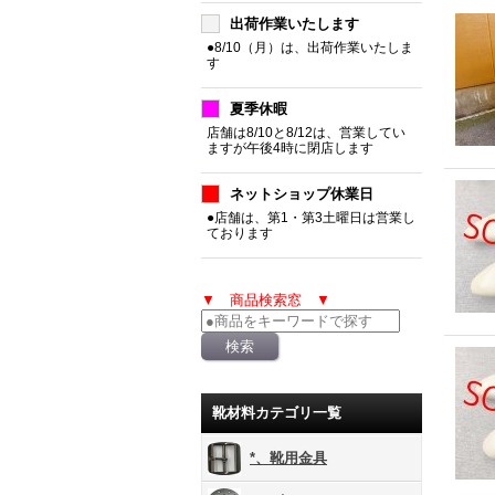
出荷作業いたします
●8/10（月）は、出荷作業いたしま
す
夏季休暇
店舗は8/10と8/12は、営業してい
ますが午後4時に閉店します
ネットショップ休業日
●店舗は、第1・第3土曜日は営業し
ております
▼ 商品検索窓 ▼
靴材料カテゴリ一覧
*、靴用金具