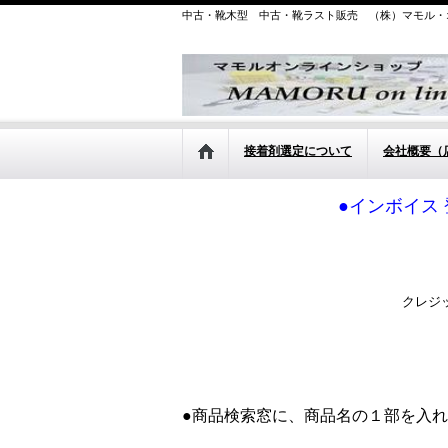
中古・靴木型 中古・靴ラスト販売 （株）マモル・
接着剤選定について
会社概要（
●インボイス 
クレジ
●商品検索窓に、商品名の１部を入