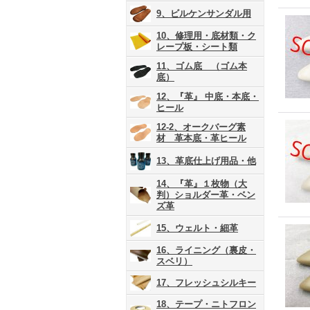
9、ビルケンサンダル用
10、修理用・底材類・ク
レープ板・シート類
11、ゴム底 （ゴム本
底）
12、『革』 中底・本底・
ヒール
12-2、オークバーグ素
材 革本底・革ヒール
13、革底仕上げ用品・他
14、『革』１枚物（大
判）ショルダー革・ベン
ズ革
15、ウェルト・細革
16、ライニング（裏皮・
スベリ）
17、フレッシュシルキー
18、テープ・ニトフロン