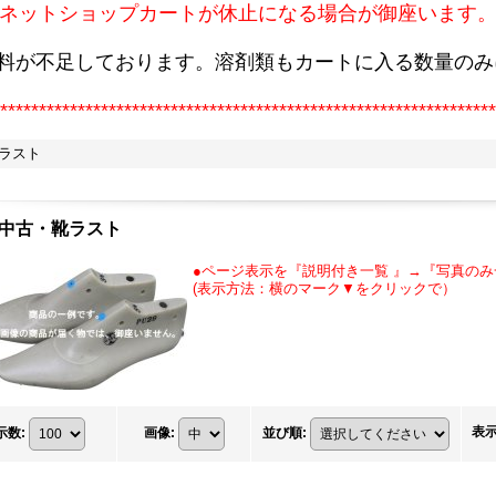
ネットショップカートが休止になる場合が御座います
原料が不足しております。溶剤類もカートに入る数量のみ
****************************************************************
靴ラスト
、中古・靴ラスト
●ページ表示を『説明付き一覧 』→『写真の
(表示方法：横のマーク▼をクリックで）
表
示数
:
画像
:
並び順
: