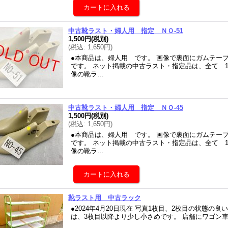
中古靴ラスト・婦人用 指定 ＮＯ-51
1,500円
(税別)
(
税込
:
1,650円
)
●本商品は、婦人用 です。 画像で裏面にガムテー
です。 ネット掲載の中古ラスト・指定品は、全て 
像の靴ラ…
中古靴ラスト・婦人用 指定 ＮＯ-45
1,500円
(税別)
(
税込
:
1,650円
)
●本商品は、婦人用 です。 画像で裏面にガムテー
です。 ネット掲載の中古ラスト・指定品は、全て 
像の靴ラ…
靴ラスト用 中古ラック
●2024年4月20日現在 写真1枚目、2枚目の状態の
は、3枚目以降より少し小さめです。 店舗にワゴン