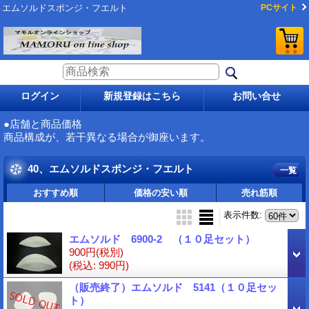
エムソルドスポンジ・フエルト
PCサイト
ログイン
新規登録はこちら
お問い合せ
●店舗と商品価格
商品構成が、若干異なる場合が御座います。
40、エムソルドスポンジ・フエルト
一覧
おすすめ順
価格の安い順
売れ筋順
表示件数
:
エムソルド 6900-2 （１０足セット）
900円
(税別)
(税込
:
990円)
（販売終了）エムソルド 5141（１０足セッ
ト）