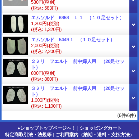
530円
(税別)
(税込
:
583円)
エムソルド 6858 Ｌ-1 （１０足セット）
1,200円
(税別)
(税込
:
1,320円)
エムソルド 5449-1 （１０足セット）
2,000円
(税別)
(税込
:
2,200円)
２ミリ フエルト 前中婦人用 （20足セッ
ト）
800円
(税別)
(税込
:
880円)
３ミリ フエルト 前中婦人用 （20足セッ
ト）
1,000円
(税別)
(税込
:
1,100円)
(6件/6件)
●ショップトップページへ！
|
ショッピングカート
特定商取引法・法規等
|
ご利用案内（納期・送料・支払方法）