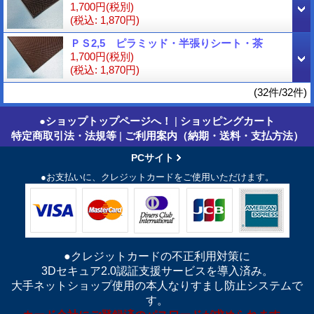
1,700円
(税別)
(税込
:
1,870円)
ＰＳ2,5 ピラミッド・半張りシート・茶
1,700円
(税別)
(税込
:
1,870円)
(32件/32件)
●ショップトップページへ！
|
ショッピングカート
特定商取引法・法規等
|
ご利用案内（納期・送料・支払方法）
PCサイト
●お支払いに、クレジットカードをご使用いただけます。
●クレジットカードの不正利用対策に
3Dセキュア2.0認証支援サービスを導入済み。
大手ネットショップ使用の本人なりすまし防止システムで
す。