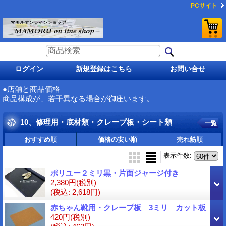
PCサイト
ログイン
新規登録はこちら
お問い合せ
●店舗と商品価格
商品構成が、若干異なる場合が御座います。
10、修理用・底材類・クレープ板・シート類
一覧
おすすめ順
価格の安い順
売れ筋順
表示件数
:
ポリユー２ミリ黒・片面ジャージ付き
2,380円
(税別)
(税込
:
2,618円)
赤ちゃん靴用・クレープ板 3ミリ カット板
420円
(税別)