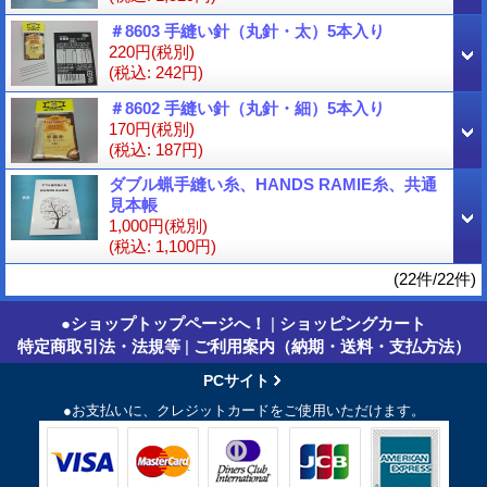
＃8603 手縫い針（丸針・太）5本入り
220円
(税別)
(税込
:
242円)
＃8602 手縫い針（丸針・細）5本入り
170円
(税別)
(税込
:
187円)
ダブル蝋手縫い糸、HANDS RAMIE糸、共通
見本帳
1,000円
(税別)
(税込
:
1,100円)
(22件/22件)
●ショップトップページへ！
|
ショッピングカート
特定商取引法・法規等
|
ご利用案内（納期・送料・支払方法）
PCサイト
●お支払いに、クレジットカードをご使用いただけます。