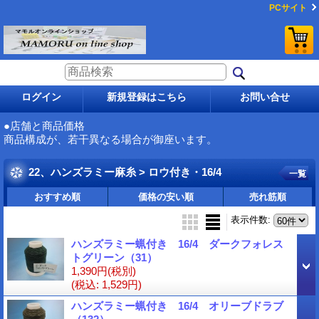
PCサイト
ログイン
新規登録はこちら
お問い合せ
●店舗と商品価格
商品構成が、若干異なる場合が御座います。
22、ハンズラミー麻糸 > ロウ付き・16/4
一覧
おすすめ順
価格の安い順
売れ筋順
表示件数
:
ハンズラミー蝋付き 16/4 ダークフォレス
トグリーン（31）
1,390円
(税別)
(税込
:
1,529円)
ハンズラミー蝋付き 16/4 オリーブドラブ