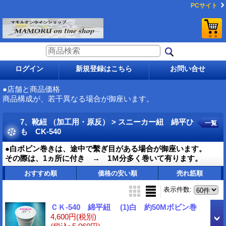
PCサイト
ログイン
新規登録はこちら
お問い合せ
●店舗と商品価格
商品構成が、若干異なる場合が御座います。
7、靴紐 （加工用・原反） > スニーカー紐 綿平ひ
一覧
も CK-540
●白ボビン巻きは、途中で繫ぎ目がある場合が御座います。
その際は、1ヵ所に付き → 1Ｍ分多く巻いて有ります。
おすすめ順
価格の安い順
売れ筋順
表示件数
:
ＣＫ-540 綿平紐 (1)白 約50Mボビン巻
4,600円
(税別)