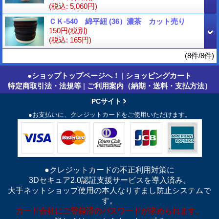
(税込
:
5,060円)
ＣＫ-540 綿平紐 (36）濃茶 カット売り
150円
(税別)
(税込
:
165円)
(8件/8件)
●ショップトップページへ！
|
ショッピングカート
特定商取引法・法規等
|
ご利用案内（納期・送料・支払方法）
PCサイト
●お支払いに、クレジットカードをご使用いただけます。
●クレジットカードの不正利用対策に
3Dセキュア2.0認証支援サービスを導入済み。
大手ネットショップ使用の本人なりすまし防止システムで
す。
カード会社にご登録済のパスワードが求められます。