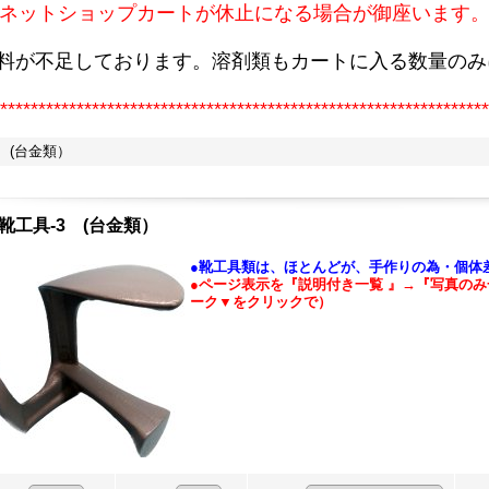
ネットショップカートが休止になる場合が御座います
原料が不足しております。溶剤類もカートに入る数量のみ
****************************************************************
3 (台金類）
、靴工具-3 (台金類）
●靴工具類は、ほとんどが、手作りの為・個体
●ページ表示を『説明付き一覧 』→『写真のみ
ーク▼をクリックで）