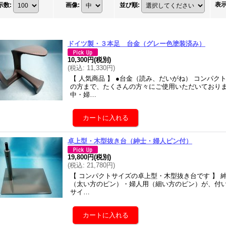
表
示数
:
画像
:
並び順
:
ドイツ製・３本足 台金（グレー色塗装済み）
10,300円
(税別)
(
税込
:
11,330円
)
【 人気商品 】 ●台金（読み、だいがね） コンパ
の方まで、たくさんの方々にご使用いただいておりま
中・婦…
卓上型・木型抜き台（紳士・婦人ピン付）
19,800円
(税別)
(
税込
:
21,780円
)
【 コンパクトサイズの卓上型・木型抜き台です 】 
（太い方のピン）・婦人用（細い方のピン）が、付い
サイ…