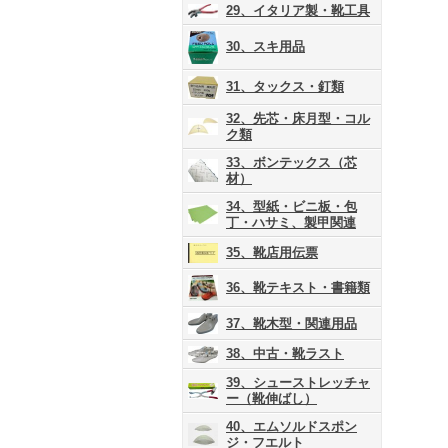
29、イタリア製・靴工具
30、スキ用品
31、タックス・釘類
32、先芯・床月型・コル
ク類
33、ボンテックス（芯
材）
34、型紙・ビニ板・包
丁・ハサミ、製甲関連
35、靴店用伝票
36、靴テキスト・書籍類
37、靴木型・関連用品
38、中古・靴ラスト
39、シューストレッチャ
ー（靴伸ばし）
40、エムソルドスポン
ジ・フエルト