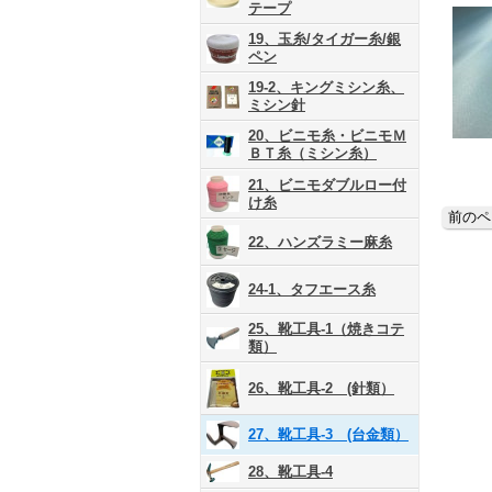
テープ
19、玉糸/タイガー糸/銀
ペン
19-2、キングミシン糸、
ミシン針
20、ビニモ糸・ビニモＭ
ＢＴ糸（ミシン糸）
21、ビニモダブルロー付
け糸
22、ハンズラミー麻糸
24-1、タフエース糸
25、靴工具-1（焼きコテ
類）
26、靴工具-2 (針類）
27、靴工具-3 (台金類）
28、靴工具-4