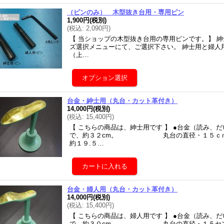
（ピンのみ） 木型抜き台用・専用ピン
1,900円
(税別)
(
税込
:
2,090円
)
【 当ショップの木型抜き台用の専用ピンです。】 
ズ選択メニューにて、ご選択下さい。 紳士用と婦
（上…
台金・紳士用（丸台・カット革付き）
14,000円
(税別)
(
税込
:
15,400円
)
【 こちらの商品は、紳士用です 】 ●台金（読み、
で、約３２cm。 丸台の直径・１５ｃ
約１９.５…
台金・婦人用（丸台・カット革付き）
14,000円
(税別)
(
税込
:
15,400円
)
【 こちらの商品は、婦人用です 】 ●台金（読み、
で、約３０cm。 丸台の直径・１５セ