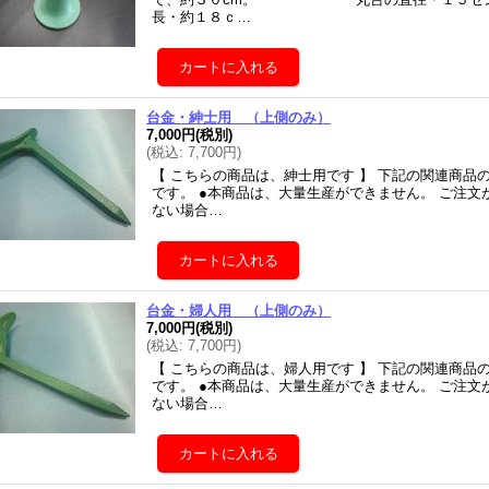
長・約１８ｃ…
台金・紳士用 （上側のみ）
7,000円
(税別)
(
税込
:
7,700円
)
【 こちらの商品は、紳士用です 】 下記の関連商
です。 ●本商品は、大量生産ができません。 ご注
ない場合…
台金・婦人用 （上側のみ）
7,000円
(税別)
(
税込
:
7,700円
)
【 こちらの商品は、婦人用です 】 下記の関連商
です。 ●本商品は、大量生産ができません。 ご注
ない場合…