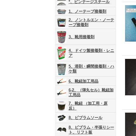
*、ビンテージスチール
1、ノーテープ接着剤
2、ノントルエン・ノーテ
ープ接着剤
3、靴用接着剤
4、ドイツ製接着剤・レニ
ア
5、溶剤・瞬間接着剤・ハ
ケ類
6、靴紐加工用品
6-2、（弾丸セル）靴紐加
工用品
7、靴紐 （加工用・原
反）
8、ビブラムソール
8、ビブラム・半張りシー
ト、リフト板