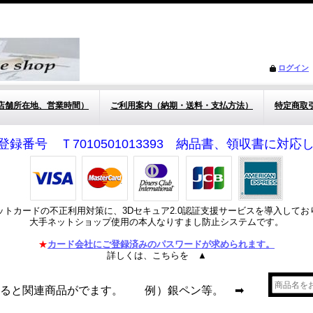
ログイン
店舗所在地、営業時間）
ご利用案内（納期・送料・支払方法）
特定商取
登録番号 Ｔ7010501013393 納品書、領収書に対
ットカードの不正利用対策に、3Dセキュア2.0認証支援サービスを導入してお
大手ネットショップ使用の本人なりすまし防止システムです。
★
カード会社にご登録済みのパスワードが求められます。
詳しくは、こちらを ▲
れると関連商品がでます。 例）銀ペン等。 ➡