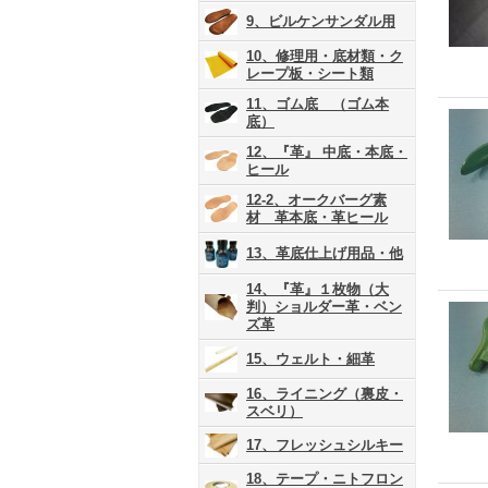
9、ビルケンサンダル用
10、修理用・底材類・ク
レープ板・シート類
11、ゴム底 （ゴム本
底）
12、『革』 中底・本底・
ヒール
12-2、オークバーグ素
材 革本底・革ヒール
13、革底仕上げ用品・他
14、『革』１枚物（大
判）ショルダー革・ベン
ズ革
15、ウェルト・細革
16、ライニング（裏皮・
スベリ）
17、フレッシュシルキー
18、テープ・ニトフロン