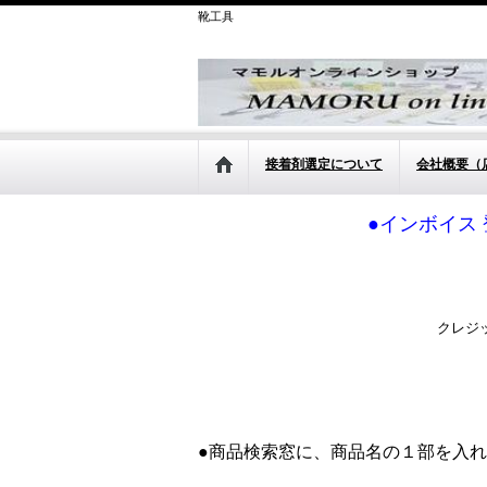
靴工具
接着剤選定について
会社概要（
●インボイス 
クレジ
●商品検索窓に、商品名の１部を入