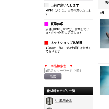
表
出荷作業いたします
●8/10（月）は、出荷作業いたしま
8
件
す
夏季休暇
店舗は8/10と8/12は、営業してい
ますが午後4時に閉店します
ネットショップ休業日
●店舗は、第1・第3土曜日は営業し
ております
▼ 商品検索窓 ▼
靴材料カテゴリ一覧
*、靴用金具