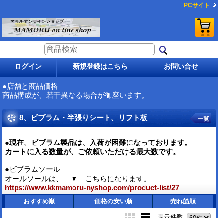
PCサイト
ログイン
新規登録はこちら
お問い合せ
●店舗と商品価格
商品構成が、若干異なる場合が御座います。
8、ビブラム・半張りシート、リフト板
一覧
●現在、ビブラム製品は、入荷が困難になっております。
カートに入る数量が、ご依頼いただける最大数です。
●ビブラムソール
オールソールは、 ▼ こちらになります。
https://www.kkmamoru-nyshop.com/product-list/27
おすすめ順
価格の安い順
売れ筋順
表示件数
: