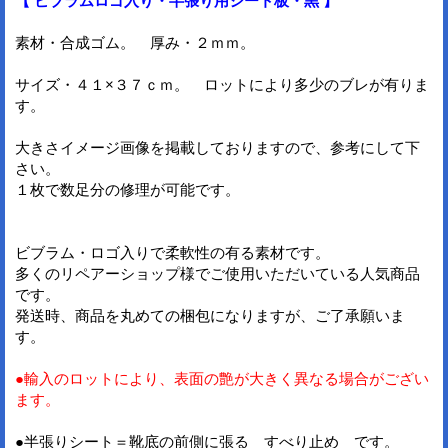
【 ビブラムロゴ入り・半張り用シート板・黒 】
素材・合成ゴム。 厚み・２ｍｍ。
サイズ・４１×３７ｃｍ。 ロットにより多少のブレが有りま
す。
大きさイメージ画像を掲載しておりますので、参考にして下
さい。
１枚で数足分の修理が可能です。
ビブラム・ロゴ入りで柔軟性の有る素材です。
多くのリペアーショップ様でご使用いただいている人気商品
です。
発送時、商品を丸めての梱包になりますが、ご了承願いま
す。
●輸入のロットにより、表面の艶が大きく異なる場合がござい
ます。
●半張りシート＝靴底の前側に張る すべり止め です。