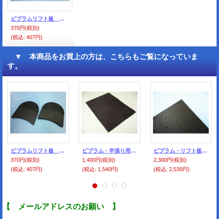
ビブラムリフト板 ＃5350 黒 サイズNO-3（中）
370円
(税別)
(税込
:
407円)
▼ 本商品をお買上の方は、こちらもご覧になっていま
す。
ビブラムリフト板 ＃5350 黒 サイズNO-3（中）
ビブラム・半張り用シート・濃茶
ビブラム・リフト板・黒
370円
(税別)
1,400円
(税別)
2,300円
(税別)
(税込
:
407円)
(税込
:
1,540円)
(税込
:
2,530円)
【 メールアドレスのお願い 】