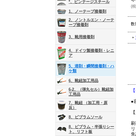
*、ビンテージスチール
(
税
1、ノーテープ接着剤
2、ノントルエン・ノーテ
数
ープ接着剤
3、靴用接着剤
4、ドイツ製接着剤・レニ
ア
5、溶剤・瞬間接着剤・ハ
ケ類
6、靴紐加工用品
6-2、（弾丸セル）靴紐加
【
工用品
●
7、靴紐 （加工用・原
反）
【
8、ビブラムソール
刷
8、ビブラム・半張りシー
リ
ト、リフト板
先