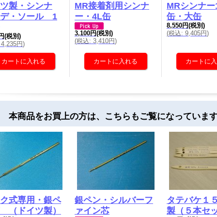
ツ製・シンナ
MR接着剤用シンナ
MRシンナー
デ・ソール 1
ー・4L缶
缶・大缶
8,550円
(税別)
(
税込
:
9,405円
)
3,100円
(税別)
0円
(税別)
(
税込
:
3,410円
)
4,235円
)
 本商品をお買上の方は、こちらもご覧になっていま
ク式専用・銀ペ
銀ペン・シルバーフ
タテバケ１
 （ドイツ製）
ァイン芯
製（５本セ