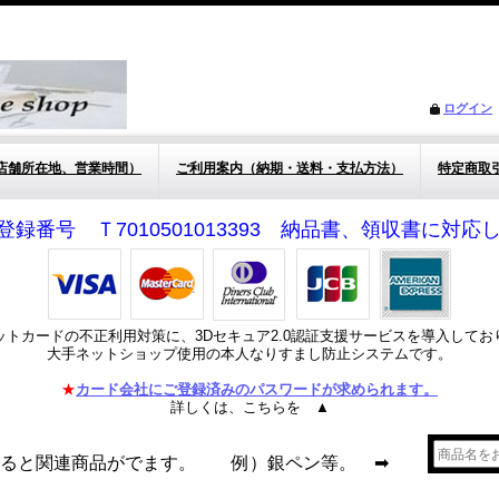
ログイン
店舗所在地、営業時間）
ご利用案内（納期・送料・支払方法）
特定商取
登録番号 Ｔ7010501013393 納品書、領収書に対
ットカードの不正利用対策に、3Dセキュア2.0認証支援サービスを導入してお
大手ネットショップ使用の本人なりすまし防止システムです。
★
カード会社にご登録済みのパスワードが求められます。
詳しくは、こちらを ▲
れると関連商品がでます。 例）銀ペン等。 ➡