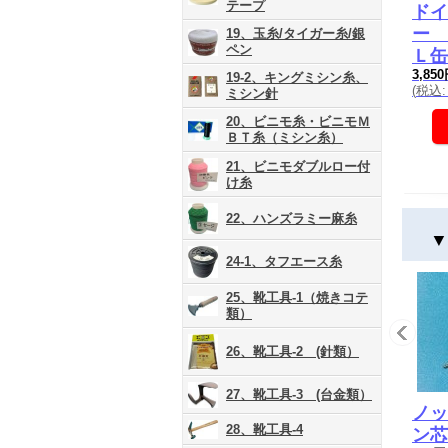
テープ
ドイ
ー 
19、玉糸/タイガー糸/銀
ペン
Ｌ缶
3,85
19-2、キングミシン糸、
(
税込
:
ミシン針
20、ビニモ糸・ビニモＭ
ＢＴ糸（ミシン糸）
21、ビニモダブルロー付
け糸
22、ハンズラミー麻糸
▼
24-1、タフエース糸
25、靴工具-1（焼きコテ
類）
26、靴工具-2 (針類）
27、靴工具-3 (台金類）
ノッ
28、靴工具-4
ン芯