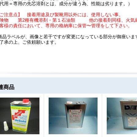
代用＝専用の先芯溶剤とは、成分が違う為、性能は劣ります。）
ご注意点】 接着用途及び製靴用以外には、使用しない事。
険物 第2種有機溶剤・第１石油類 他の接着剤同様、火気
客様の責任において、専用の格納庫に保管〜管理をして下さい。
商品ラベルが、画像と若干ですが変更になっている部分が御座いま
了承の上、ご依頼願います。
連商品