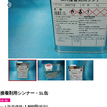
R接着剤用シンナー・1L缶
ット販売価格
:
1,900円
(税別)