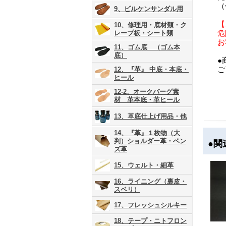
（
9、ビルケンサンダル用
【
10、修理用・底材類・ク
危
レープ板・シート類
お
11、ゴム底 （ゴム本
底）
●
ご
12、『革』 中底・本底・
ヒール
12-2、オークバーグ素
材 革本底・革ヒール
13、革底仕上げ用品・他
14、『革』１枚物（大
判）ショルダー革・ベン
●関
ズ革
15、ウェルト・細革
16、ライニング（裏皮・
スベリ）
17、フレッシュシルキー
18、テープ・ニトフロン