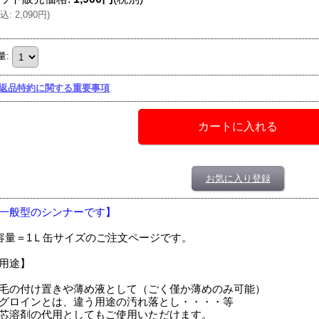
込
:
2,090円
)
量
:
返品特約に関する重要事項
お気に入り登録
一般型のシンナーです】
容量＝1Ｌ缶サイズのご注文ページです。
用途】
毛の付け置きや薄め液として（ごく僅か薄めのみ可能）
グロインとは、違う用途の汚れ落とし・・・・等
芯溶剤の代用としてもご使用いただけます。