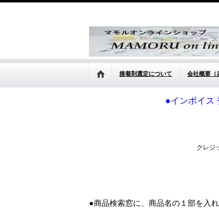
接着剤選定について
会社概要（
●インボイス 
クレジ
●商品検索窓に、商品名の１部を入