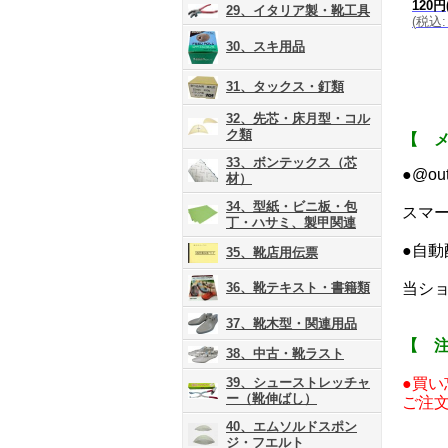
120円
29、イタリア製・靴工具
(
税込
:
30、スキ用品
31、タックス・釘類
32、先芯・床月型・コル
ク類
【 
33、ボンテックス（芯
●@o
材）
34、型紙・ビニ板・包
スマ
丁・ハサミ、製甲関連
●自
35、靴店用伝票
36、靴テキスト・書籍類
当ショ
37、靴木型・関連用品
【 
38、中古・靴ラスト
39、シューストレッチャ
●買
ー（靴伸ばし）
ご注
40、エムソルドスポン
ジ・フエルト