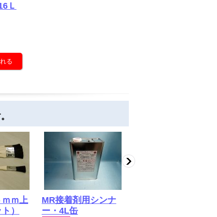
16Ｌ
す。
５ｍｍ上
MR接着剤用シンナ
（300ｍｌ） スリ
ット）
ー・4L缶
ーダインＬＳ－６０