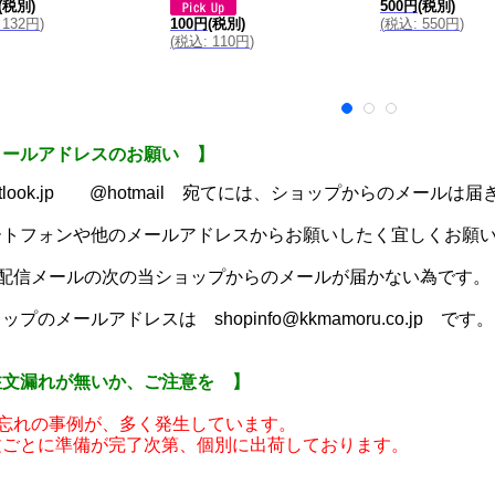
(税別)
500円
(税別)
132円
)
(
税込
:
550円
)
100円
(税別)
(
税込
:
110円
)
メールアドレスのお願い 】
utlook.jp @hotmail 宛てには、ショップからのメールは
ートフォンや他のメールアドレスからお願いしたく宜しくお願
動配信メールの次の当ショップからのメールが届かない為です。
ップのメールアドレスは shopinfo@kkmamoru.co.jp です。
注文漏れが無いか、ご注意を 】
い忘れの事例が、多く発生しています。
文ごとに準備が完了次第、個別に出荷しております。