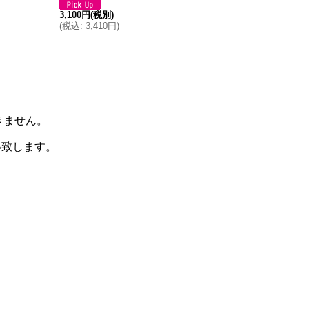
小缶 (300ｍｌ・丸
3,100円
(税別)
缶入）
(
税込
:
3,410円
)
1,320円
(税別)
(
税込
:
1,452円
)
届きません。
い致します。