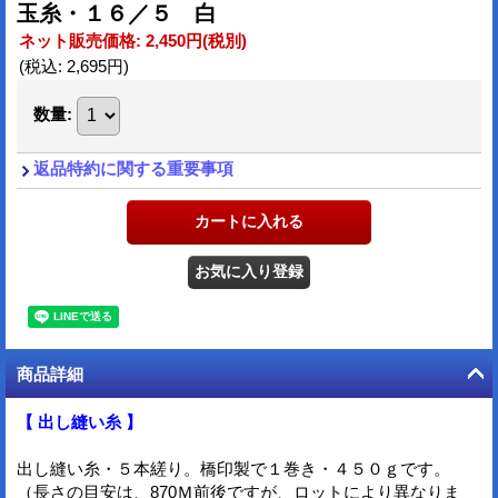
玉糸・１６／５ 白
ネット販売価格
:
2,450円
(税別)
(税込
:
2,695円
)
数量
:
返品特約に関する重要事項
商品詳細
【 出し縫い糸 】
出し縫い糸・５本縒り。橋印製で１巻き・４５０ｇです。
（長さの目安は、870Ｍ前後ですが、ロットにより異なりま