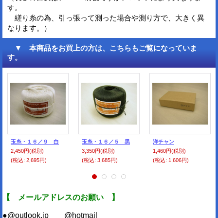
す。
縒り糸の為、引っ張って測った場合や測り方で、大きく異
なります。）
▼ 本商品をお買上の方は、こちらもご覧になっていま
す。
玉糸・１６／９ 白
玉糸・１６／５ 黒
洋チャン
2,450円
(税別)
3,350円
(税別)
1,460円
(税別)
(税込
:
2,695円)
(税込
:
3,685円)
(税込
:
1,606円)
【 メールアドレスのお願い 】
●@outlook.jp @hotmail