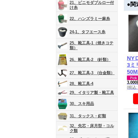
21、ビニモダブルロー付
●関
け糸
22、ハンズラミー麻糸
24-1、タフエース糸
25、靴工具-1（焼きコテ
類）
NY
26、靴工具-2 (針類）
3ミ
50
27、靴工具-3 (台金類）
3,00
28、靴工具-4
(
税込
:
29、イタリア製・靴工具
30、スキ用品
31、タックス・釘類
32、先芯・床月型・コル
ク類