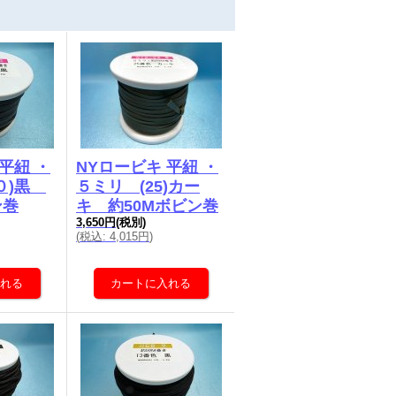
平紐 ・
NYロービキ 平紐 ・
０)黒
５ミリ (25)カー
ン巻
キ 約50Mボビン巻
3,650円
(税別)
(
税込
:
4,015円
)