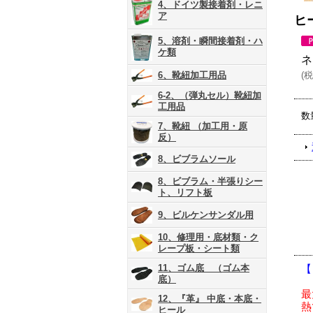
4、ドイツ製接着剤・レニ
ア
ヒ
5、溶剤・瞬間接着剤・ハ
ケ類
ネ
6、靴紐加工用品
(
税
6-2、（弾丸セル）靴紐加
工用品
数
7、靴紐 （加工用・原
反）
8、ビブラムソール
8、ビブラム・半張りシー
ト、リフト板
9、ビルケンサンダル用
10、修理用・底材類・ク
レープ板・シート類
11、ゴム底 （ゴム本
【
底）
最
12、『革』 中底・本底・
熱
ヒール