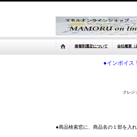
接着剤選定について
会社概要（
●インボイス 
クレジ
●商品検索窓に、商品名の１部を入