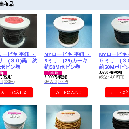
連商品
ロービキ 平紐 ・
NYロービキ 平紐 ・
NYロービキ 
リ (３０)黒 約
3ミリ (25)カーキ
５ミリ (３
Mボビン巻
約50Mボビン巻
約50Mボビ
3,650円
(税別)
(
税込
:
4,015円
)
0円
(税別)
3,000円
(税別)
3,300円
)
(
税込
:
3,300円
)