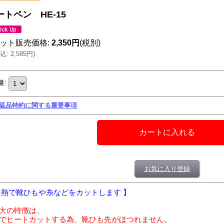
ートペン HE-15
ット販売価格
:
2,350円
(税別)
込
:
2,585円
)
量
:
返品特約に関する重要事項
お気に入り登録
 熱で靴ひもや糸などをカットします 】
大の特徴は、
でヒートカットする為、靴ひも先がほつれません。