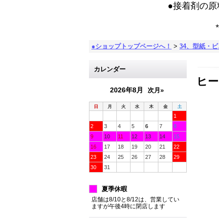
●接着剤の
*
●ショップトップページへ！
>
34、型紙・
カレンダー
ヒー
2026年8月
次月»
日
月
火
水
木
金
土
1
2
3
4
5
6
7
8
9
10
11
12
13
14
15
16
17
18
19
20
21
22
23
24
25
26
27
28
29
30
31
夏季休暇
店舗は8/10と8/12は、営業してい
ますが午後4時に閉店します