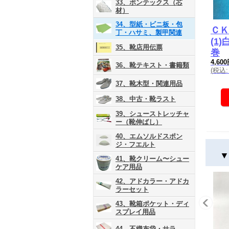
33、ボンテックス（芯
材）
34、型紙・ビニ板・包
ＣＫ
丁・ハサミ、製甲関連
(1
35、靴店用伝票
巻
4,60
36、靴テキスト・書籍類
(
税込
:
37、靴木型・関連用品
38、中古・靴ラスト
39、シューストレッチャ
ー（靴伸ばし）
40、エムソルドスポン
ジ・フエルト
▼
41、靴クリーム〜シュー
ケア用品
42、アドカラー・アドカ
ラーセット
43、靴箱ポケット・ディ
スプレイ用品
44、不織布袋・サラ