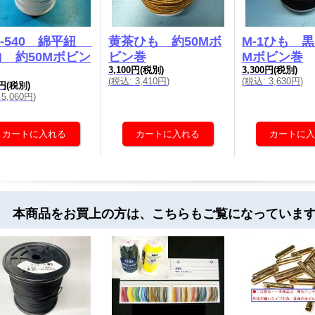
-540 綿平紐
黄茶ひも 約50Mボ
M-1ひも 黒
)白 約50Mボビン
ビン巻
Mボビン巻
3,100円
(税別)
3,300円
(税別)
(
税込
:
3,410円
)
(
税込
:
3,630円
)
0円
(税別)
5,060円
)
 本商品をお買上の方は、こちらもご覧になっていま