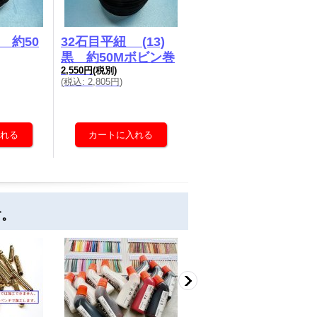
 約50
32石目平紐 (13)
黒 約50Mボビン巻
2,550円
(税別)
(
税込
:
2,805円
)
す。