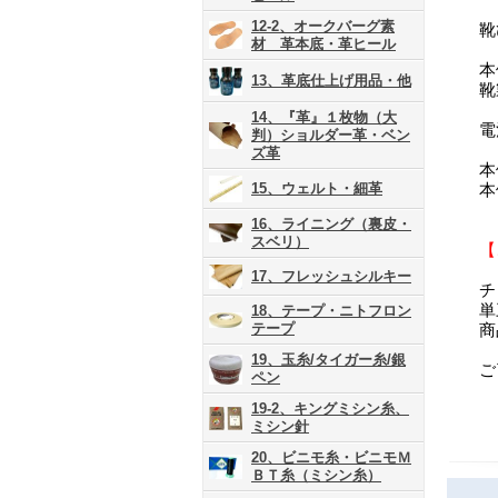
12-2、オークバーグ素
靴
材 革本底・革ヒール
本
13、革底仕上げ用品・他
靴
14、『革』１枚物（大
電
判）ショルダー革・ベン
ズ革
本
15、ウェルト・細革
本
16、ライニング（裏皮・
スベリ）
【
17、フレッシュシルキー
チ
単
18、テープ・ニトフロン
テープ
商
19、玉糸/タイガー糸/銀
ご
ペン
19-2、キングミシン糸、
ミシン針
20、ビニモ糸・ビニモＭ
ＢＴ糸（ミシン糸）