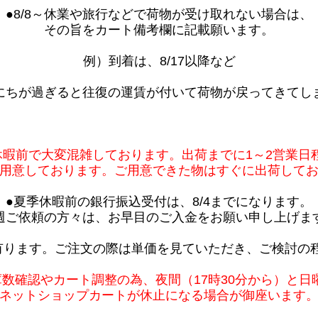
●8/8～休業や旅行などで荷物が受け取れない場合は、
その旨をカート備考欄に記載願います。
例）到着は、8/17以降など
にちが過ぎると往復の運賃が付いて荷物が戻ってきてし
休暇前で大変混雑しております。出荷までに1～2営業日
用意しております。ご用意できた物はすぐに出荷して
●夏季休暇前の銀行振込受付は、8/4までになります。
週ご依頼の方々は、お早目のご入金をお願い申し上げま
有ります。ご注文の際は単価を見ていただき、ご検討の
庫数確認やカート調整の為、夜間（17時30分から）と日
ネットショップカートが休止になる場合が御座います