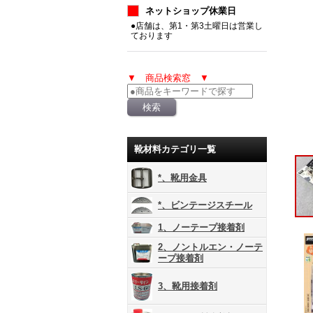
ネットショップ休業日
●店舗は、第1・第3土曜日は営業し
ております
▼ 商品検索窓 ▼
靴材料カテゴリ一覧
*、靴用金具
*、ビンテージスチール
1、ノーテープ接着剤
2、ノントルエン・ノーテ
ープ接着剤
3、靴用接着剤