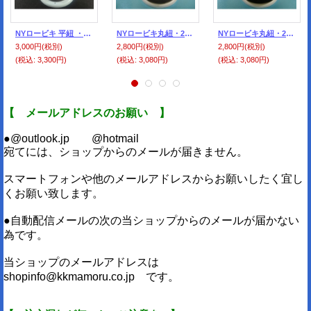
NYロービキ 平紐 ・3ミリ (７)濃茶 約50Mボビン巻
NYロービキ丸紐・2ミリ (７)濃茶 約50Mボビン巻
NYロービキ丸紐・2ミリ (30)黒 約50Mボビン巻
3,000円
(税別)
2,800円
(税別)
2,800円
(税別)
(税込
:
3,300円)
(税込
:
3,080円)
(税込
:
3,080円)
【 メールアドレスのお願い 】
●@outlook.jp @hotmail
宛てには、ショップからのメールが届きません。
スマートフォンや他のメールアドレスからお願いしたく宜し
くお願い致します。
●自動配信メールの次の当ショップからのメールが届かない
為です。
当ショップのメールアドレスは
shopinfo@kkmamoru.co.jp です。