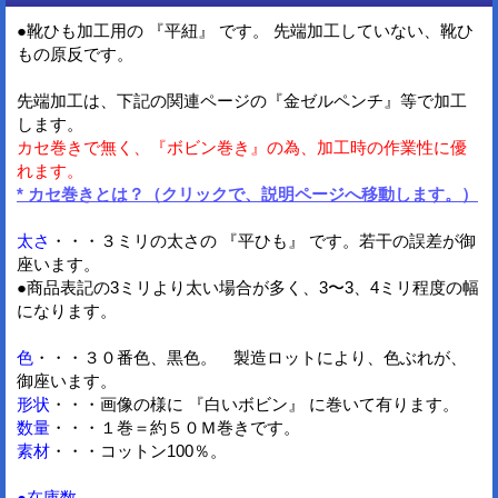
●靴ひも加工用の 『平紐』 です。 先端加工していない、靴ひ
もの原反です。
先端加工は、下記の関連ページの『金ゼルペンチ』等で加工
します。
カセ巻きで無く、『ボビン巻き』の為、加工時の作業性に優
れます。
* カセ巻きとは？（クリックで、説明ページへ移動します。）
太さ
・・・３ミリの太さの 『平ひも』 です。若干の誤差が御
座います。
●商品表記の3ミリより太い場合が多く、3〜3、4ミリ程度の幅
になります。
色
・・・３０番色、黒色。 製造ロットにより、色ぶれが、
御座います。
形状
・・・画像の様に 『白いボビン』 に巻いて有ります。
数量
・・・１巻＝約５０Ｍ巻きです。
素材
・・・コットン100％。
●在庫数