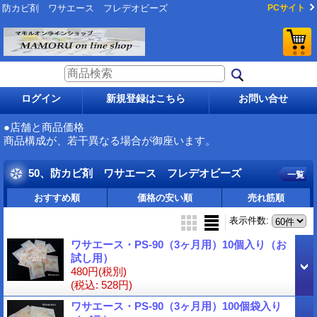
防カビ剤 ワサエース フレデオビーズ
PCサイト
ログイン
新規登録はこちら
お問い合せ
●店舗と商品価格
商品構成が、若干異なる場合が御座います。
50、防カビ剤 ワサエース フレデオビーズ
一覧
おすすめ順
価格の安い順
売れ筋順
表示件数
:
ワサエース・PS-90（3ヶ月用）10個入り（お
試し用）
480円
(税別)
(税込
:
528円)
ワサエース・PS-90（3ヶ月用）100個袋入り