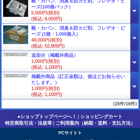
靴・カバン、消臭＆防カビ剤、フレデオ・ビ
ーズ(100個パック）
5,500円
(税別)
(税込
:
6,050円)
靴・カバン、消臭＆防カビ剤、フレデオ・ビ
ーズ (1箱・1,000個入）
48,000円
(税別)
(税込
:
52,800円)
追加分（掲載外商品）
1,000円
(税別)
(税込
:
1,100円)
掲載外商品（訂正金額は、後ほどお知らせい
たします。）
1,000円
(税別)
(税込
:
1,100円)
(16件/16件)
●ショップトップページへ！
|
ショッピングカート
特定商取引法・法規等
|
ご利用案内（納期・送料・支払方法）
PCサイト