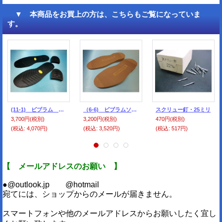
▼ 本商品をお買上の方は、こちらもご覧になっていま
す。
(11-1) ビブラム ＃700 黒 32ｃｍ・100 （ソール＆ヒール）
（6-6) ビブラムソール ＃2060ベージュ色 34ｃｍ・120 （ユニット底）
スクリュー釘・25ミリ
3,700円
(税別)
3,200円
(税別)
470円
(税別)
(税込
:
4,070円)
(税込
:
3,520円)
(税込
:
517円)
【 メールアドレスのお願い 】
●@outlook.jp @hotmail
宛てには、ショップからのメールが届きません。
スマートフォンや他のメールアドレスからお願いしたく宜し