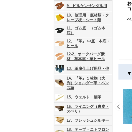
お
9、ビルケンサンダル用
コ
10、修理用・底材類・ク
ペ
レープ板・シート類
11、ゴム底 （ゴム本
底）
12、『革』 中底・本底・
ヒール
12-2、オークバーグ素
材 革本底・革ヒール
13、革底仕上げ用品・他
▼
14、『革』１枚物（大
判）ショルダー革・ベン
ズ革
15、ウェルト・細革
16、ライニング（裏皮・
スベリ）
17、フレッシュシルキー
18、テープ・ニトフロン