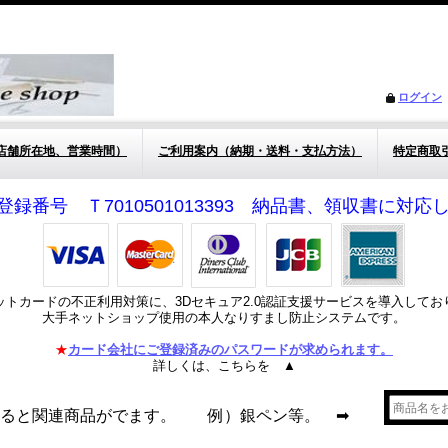
ログイン
店舗所在地、営業時間）
ご利用案内（納期・送料・支払方法）
特定商取
登録番号 Ｔ7010501013393 納品書、領収書に対
ットカードの不正利用対策に、3Dセキュア2.0認証支援サービスを導入してお
大手ネットショップ使用の本人なりすまし防止システムです。
★
カード会社にご登録済みのパスワードが求められます。
詳しくは、こちらを ▲
れると関連商品がでます。 例）銀ペン等。 ➡