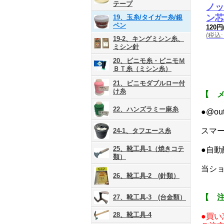
テープ
ノッ
ン芯
19、玉糸/タイガー糸/銀
ペン
120円
(
税込
:
19-2、キングミシン糸、
ミシン針
20、ビニモ糸・ビニモＭ
ＢＴ糸（ミシン糸）
21、ビニモダブルロー付
け糸
【 
22、ハンズラミー麻糸
●@o
スマ
24-1、タフエース糸
25、靴工具-1（焼きコテ
●自
類）
当ショ
26、靴工具-2 (針類）
【 
27、靴工具-3 (台金類）
28、靴工具-4
●買