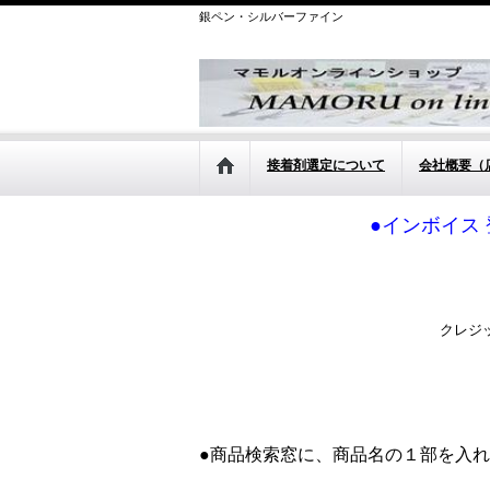
銀ペン・シルバーファイン
接着剤選定について
会社概要（
●インボイス 
クレジ
●商品検索窓に、商品名の１部を入