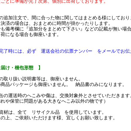
文ごとに準備が完了次第、個別に出荷しております。
日の追加注文で、間に合った物に関してはまとめる様にしており
ド決済の場合は、おまとめに時間が掛かったりします。
でも備考欄に『追加分をまとめて下さい』などの記載が無い場
出荷になる場合も御座います。
送完了時には、必ず 運送会社の伝票ナンバー をメールでお伝
お届け・梱包形態 】
品の取り扱い説明書等は、御座いません。
の商品パッケージも御座いません。 納品書のみになります。
着缶の運送時のへこみや傷は、交換対象外とさせていただきます
漏れや保管に問題がある大きなへこみ以外の物です）
包資材は、全て リサイクル品 を使用しています。
承の上、ご依頼いただけます様、宜しくお願い致します。