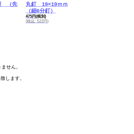
製 （先
丸釘 19×19ｍｍ
シュナイダー銀ペン
（細6分釘）
（ノック式）
475円
(税別)
200円
(税別)
(
税込
:
522円
)
(
税込
:
220円
)
届きません。
い致します。