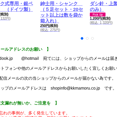
ク式専用・銀ペ
紳士用・シャンク
ダシ針・上
 （ドイツ製）
（５足セット・20セ
のみ）
(税別)
ット以上は数を袋か
132円
)
1,200円
(税別)
箱入れ）
(
税込
:
1,320円
)
250円
(税別)
(
税込
:
275円
)
メールアドレスのお願い 】
utlook.jp @hotmail 宛てには、ショップからのメールは
ートフォンや他のメールアドレスからお願いしたく宜しくお願
動配信メールの次の当ショップからのメールが届かない為です。
ップのメールアドレスは shopinfo@kkmamoru.co.jp です。
注文漏れが無いか、ご注意を 】
い忘れの事例が、多く発生しています。