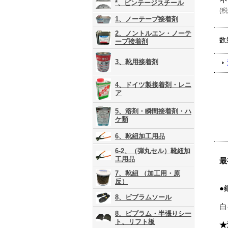
*、ビンテージスチール
(
税
1、ノーテープ接着剤
2、ノントルエン・ノーテ
数
ープ接着剤
3、靴用接着剤
4、ドイツ製接着剤・レニ
ア
5、溶剤・瞬間接着剤・ハ
ケ類
6、靴紐加工用品
6-2、（弾丸セル）靴紐加
工用品
最
7、靴紐 （加工用・原
反）
●
8、ビブラムソール
白
8、ビブラム・半張りシー
ト、リフト板
★