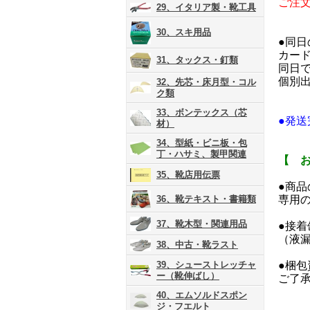
ご注
29、イタリア製・靴工具
30、スキ用品
●同
カー
31、タックス・釘類
同日
個別
32、先芯・床月型・コル
ク類
33、ボンテックス（芯
●発
材）
34、型紙・ビニ板・包
丁・ハサミ、製甲関連
【 
35、靴店用伝票
●商
36、靴テキスト・書籍類
専用
37、靴木型・関連用品
●接
（液
38、中古・靴ラスト
39、シューストレッチャ
●梱
ー（靴伸ばし）
ご了
40、エムソルドスポン
ジ・フエルト