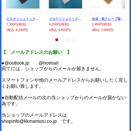
ビルケンシュトック・スポンジ板 10ミリ 茶色
ビルケンシュトック・スポンジ板 ７ミリ 白
合成・新クレープ板・６ミリ アメ色（ベージュ）
7,300円
(税別)
6,200円
(税別)
2,450円
(税別)
(税込
:
8,030円)
(税込
:
6,820円)
(税込
:
2,695円)
【 メールアドレスのお願い 】
●@outlook.jp @hotmail
宛てには、ショップからのメールが届きません。
スマートフォンや他のメールアドレスからお願いしたく宜し
くお願い致します。
●自動配信メールの次の当ショップからのメールが届かない
為です。
当ショップのメールアドレスは
shopinfo@kkmamoru.co.jp です。