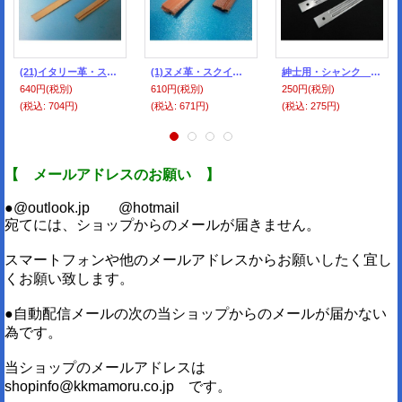
(21)イタリー革・スクイ縫い用・シングル
(1)ヌメ革・スクイ縫い用・ダブル.
紳士用・シャンク （５足セット・20セット以上は数を袋か箱入れ）
640円
(税別)
610円
(税別)
250円
(税別)
(税込
:
704円)
(税込
:
671円)
(税込
:
275円)
【 メールアドレスのお願い 】
●@outlook.jp @hotmail
宛てには、ショップからのメールが届きません。
スマートフォンや他のメールアドレスからお願いしたく宜し
くお願い致します。
●自動配信メールの次の当ショップからのメールが届かない
為です。
当ショップのメールアドレスは
shopinfo@kkmamoru.co.jp です。