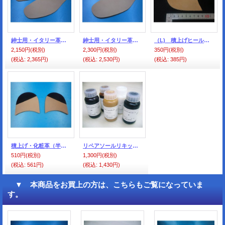
紳士用・イタリー革本底・大
紳士用・イタリー革本底 『特大型』
（L) 積上げヒール（吟付き） L サイズ
2,150円
(税別)
2,300円
(税別)
350円
(税別)
(税込
:
2,365円)
(税込
:
2,530円)
(税込
:
385円)
積上げ・化粧革（半化粧・黒）メキシコ
リペアソールリキッド 250ｃｃ
510円
(税別)
1,300円
(税別)
(税込
:
561円)
(税込
:
1,430円)
▼ 本商品をお買上の方は、こちらもご覧になっていま
す。