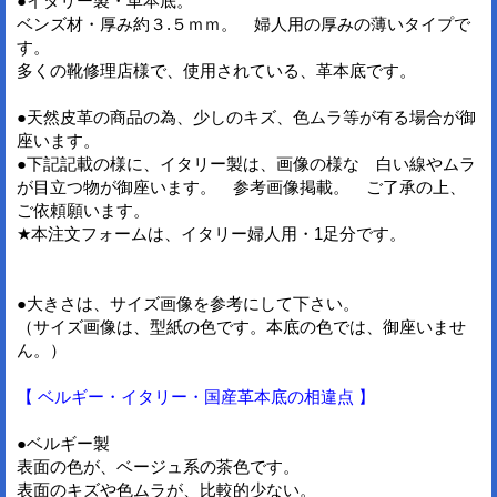
●イタリー製・革本底。
ベンズ材・厚み約３.５ｍｍ。 婦人用の厚みの薄いタイプで
す。
多くの靴修理店様で、使用されている、革本底です。
●天然皮革の商品の為、少しのキズ、色ムラ等が有る場合が御
座います。
●下記記載の様に、イタリー製は、画像の様な 白い線やムラ
が目立つ物が御座います。 参考画像掲載。 ご了承の上、
ご依頼願います。
★本注文フォームは、イタリー婦人用・1足分です。
●大きさは、サイズ画像を参考にして下さい。
（サイズ画像は、型紙の色です。本底の色では、御座いませ
ん。）
【 ベルギー・イタリー・国産革本底の相違点 】
●ベルギー製
表面の色が、ベージュ系の茶色です。
表面のキズや色ムラが、比較的少ない。