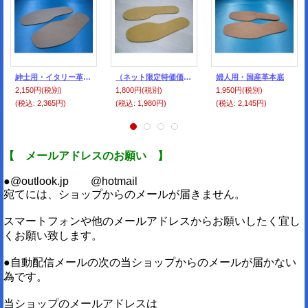
紳士用・イタリー革本底・大
（ネット限定特価価格）婦人用・ベルギー革本底
婦人用・国産革本底
2,150円
(税別)
1,800円
(税別)
1,950円
(税別)
(税込
:
2,365円)
(税込
:
1,980円)
(税込
:
2,145円)
【 メールアドレスのお願い 】
●@outlook.jp @hotmail
宛てには、ショップからのメールが届きません。
スマートフォンや他のメールアドレスからお願いしたく宜し
くお願い致します。
●自動配信メールの次の当ショップからのメールが届かない
為です。
当ショップのメールアドレスは