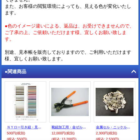
また、お客様の閲覧環境によっても、見える色が変化いたし
ます。
●色のイメージ違いによる、返品は、お受けできませんので、
ご了承の上、ご依頼いただけます様、宜しくお願い致しま
す。
別途、見本帳を販売しておりますので、ご利用いただけます
様、宜しくお願い致します。
●関連商品
ＮＹロー引き紐・見本帳
靴紐加工用・金ゼル・ペンチ
金属セル・ニッケル色=シルバー色（100個入）
500円
(税別)
12,000円
(税別)
2,300円
(税別)
(税込
:
550円)
(税込
:
13,200円)
(税込
:
2,530円)