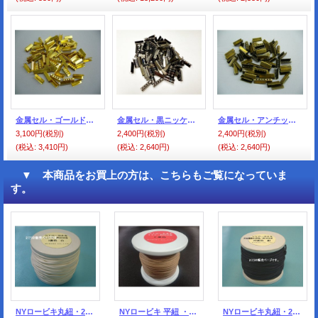
金属セル・ゴールド色（100個入）
金属セル・黒ニッケル色（100個入）
金属セル・アンチック色（100個入）
3,100円
(税別)
2,400円
(税別)
2,400円
(税別)
(税込
:
3,410円)
(税込
:
2,640円)
(税込
:
2,640円)
▼ 本商品をお買上の方は、こちらもご覧になっていま
す。
NYロービキ丸紐・2ミリ (1)白 約50Mボビン巻
NYロービキ 平紐 ・3ミリ (５)ベージュ 約50Mボビン巻
NYロービキ丸紐・2ミリ (29)紺 約50Mボビン巻