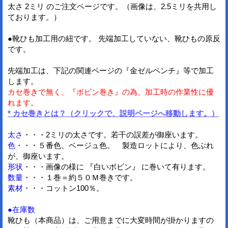
太さ 2ミリ のご注文ページです。（画像は、2.5ミリを共用し
ております。）
●靴ひも加工用の紐です。 先端加工していない、靴ひもの原反
です。
先端加工は、下記の関連ページの『金ゼルペンチ』等で加工
します。
カセ巻きで無く、『ボビン巻き』の為、加工時の作業性に優
れます。
* カセ巻きとは？（クリックで、説明ページへ移動します。）
太さ
・・・2ミリの太さです。若干の誤差が御座います。
色
・・・５番色、ベージュ色。 製造ロットにより、色ぶれ
が、御座います。
形状
・・・画像の様に 『白いボビン』 に巻いて有ります。
数量
・・・１巻＝約５０Ｍ巻きです。
素材
・・・コットン100％。
●在庫数
靴ひも（本商品）は、ご用意までに大変時間が掛かりますの