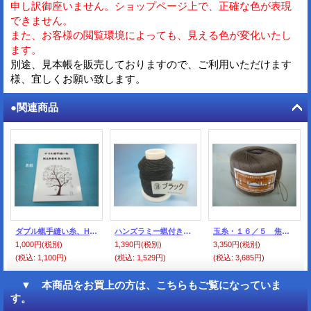
申し訳御座いません。ショップページ上で、正確な色が表現
できません。
また、お客様の閲覧環境によっても、見える色が変化いたし
ます。
別途、見本帳を販売しておりますので、ご利用いただけます
様、宜しくお願い致します。
●関連商品
ダブル蝋手縫い糸、HANDS RAMIE糸、共通見本帳
ハンズラミー蝋付き 16/3 ブラック（3）
玉糸・１６／５ 焦げ茶（薄茶色）
1,000円
(税別)
1,390円
(税別)
3,350円
(税別)
(税込
:
1,100円)
(税込
:
1,529円)
(税込
:
3,685円)
▼ 本商品をお買上の方は、こちらもご覧になっていま
す。