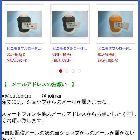
ビニモダブルロー付け ０番手 28番色・深緑
ビニモダブルロー付け ０番手 34番色・ダークグレー
ビニモダブルロー付け ０番手 9番色・からし
810円
(税別)
810円
(税別)
810円
(税別)
(税込
:
891円)
(税込
:
891円)
(税込
:
891円)
【 メールアドレスのお願い 】
●@outlook.jp @hotmail
宛てには、ショップからのメールが届きません。
スマートフォンや他のメールアドレスからお願いしたく宜し
くお願い致します。
●自動配信メールの次の当ショップからのメールが届かない
為です。