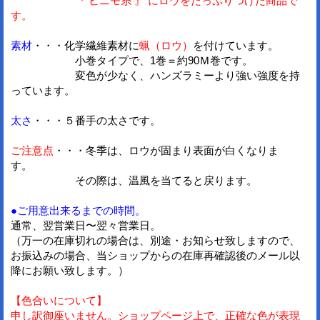
『 ビニモ糸 』 にロウをたっぷりつけた商品で
す。
素材
・・・化学繊維素材に
蝋（ロウ）
を付けています。
小巻タイプで、1巻＝約90Ｍ巻です。
変色が少なく、ハンズラミーより強い強度を持
っています。
太さ
・・・５番手の太さです。
ご注意点
・・・冬季は、ロウが固まり表面が白くなりま
す。
その際は、温風を当てると戻ります。
●ご用意出来るまでの時間。
通常、翌営業日〜翌々営業日。
（万一の在庫切れの場合は、別途・お知らせ致しますので、
お振込みの場合、当ショップからの在庫再確認後のメール以
降にお願い致します。）
【色合いについて】
申し訳御座いません。ショップページ上で、正確な色が表現