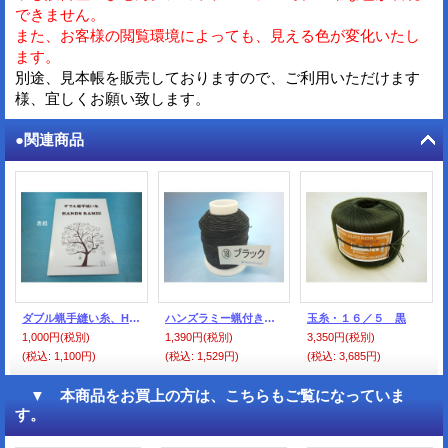
できません。
また、お客様の閲覧環境によっても、見える色が変化いたし
ます。
別途、見本帳を販売しておりますので、ご利用いただけます
様、宜しくお願い致します。
●関連商品
ダブル蝋手縫い糸、HANDS RAMIE糸、共通見本帳
ハンズラミー蝋付き 16/5 ブラック（3）
玉糸・１６／５ 黒
1,000円
(税別)
1,390円
(税別)
3,350円
(税別)
(税込
:
1,100円)
(税込
:
1,529円)
(税込
:
3,685円)
▼ 本商品をお買上の方は、こちらもご覧になっていま
す。