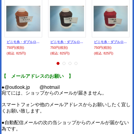
ビニモ糸・ダブルロウ付き ５番手 143番色・キャメル
ビニモ糸・ダブルロウ付き ５番手 146番色・茶
ビニモ糸・ダブルロウ付き ５番手 14番色・赤
750円
(税別)
750円
(税別)
750円
(税別)
(税込
:
825円)
(税込
:
825円)
(税込
:
825円)
【 メールアドレスのお願い 】
●@outlook.jp @hotmail
宛てには、ショップからのメールが届きません。
スマートフォンや他のメールアドレスからお願いしたく宜し
くお願い致します。
●自動配信メールの次の当ショップからのメールが届かない
為です。