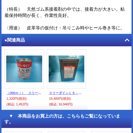
（特長） 天然ゴム系接着剤の中では、接着力が大きい。粘
着保持時間が長く、作業性良好。
〈用途） 皮革等の仮付け・吊りこみ時やヒール巻き等に。
●関連商品
（300ｍｌ） スリーダインＬＳ－６０小缶 (300ｍｌ・丸缶入）
スリーダインＬＳ－６０・18L大缶
1,320円
(税別)
15,400円
(税別)
(税込
:
1,452円)
(税込
:
16,940円)
▼ 本商品をお買上の方は、こちらもご覧になっていま
す。