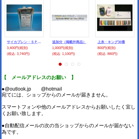
サイカプレン・ＳＰＭラバー 3Ｌ
追加分（掲載外商品）
上糸・キング30番
3,400円
(税別)
1,000円
(税別)
800円
(税別)
(税込
:
3,740円)
(税込
:
1,100円)
(税込
:
880円)
【 メールアドレスのお願い 】
●@outlook.jp @hotmail
宛てには、ショップからのメールが届きません。
スマートフォンや他のメールアドレスからお願いしたく宜し
くお願い致します。
●自動配信メールの次の当ショップからのメールが届かない
為です。