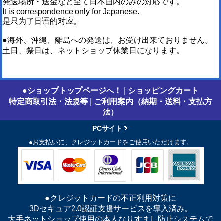
発送場所・送金など全て日本国内のみの対応です。
It is correspondence only for Japanese.
是只为了日语的对应。
●海外、沖縄、離島への発送は、お受け出来ておりません。
土日、祭日は、ネットショップ休業日になります。
●ショップトップページへ！
|
ショッピングカート
特定商取引法・法規等
|
ご利用案内（納期・送料・支払方
法）
PCサイト
●お支払いに、クレジットカードをご使用いただけます。
●クレジットカードの不正利用対策に
3Dセキュア2.0認証支援サービスを導入済み。
大手ネットショップ使用の本人なりすまし防止システムで