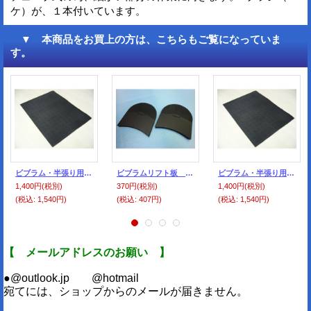
ケ）が、１本付いています。
▼ 本商品をお買上の方は、こちらもご覧になっていま
す。
ビブラム・半張り用シート・黒
ビブラムリフト板 ＃5350 黒 サイズNO-3（中）
ビブラム・半張り用シート・黒
1,400円
(税別)
370円
(税別)
1,400円
(税別)
(税込
:
1,540円)
(税込
:
407円)
(税込
:
1,540円)
【 メールアドレスのお願い 】
●@outlook.jp @hotmail
宛てには、ショップからのメールが届きません。