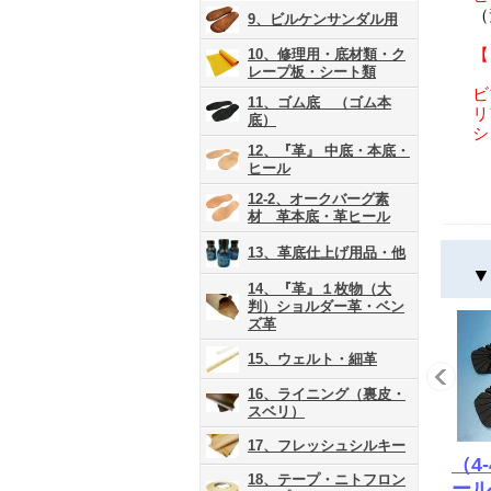
（
9、ビルケンサンダル用
【
10、修理用・底材類・ク
レープ板・シート類
ビ
11、ゴム底 （ゴム本
リ
底）
シ
12、『革』 中底・本底・
ヒール
12-2、オークバーグ素
材 革本底・革ヒール
13、革底仕上げ用品・他
▼
14、『革』１枚物（大
判）ショルダー革・ベン
ズ革
15、ウェルト・細革
16、ライニング（裏皮・
スベリ）
17、フレッシュシルキー
（4
18、テープ・ニトフロン
ール