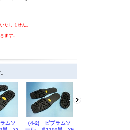
いたしません。
きます。
す。
ブラムソ
（4-2) ビブラムソ
(11)南方・押しぶ
0黒 32
ール ＃1100黒 29
ち・ギザ入り・黒