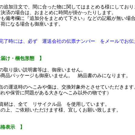
日の追加注文で、間に合った物に関してはまとめる様にしており
ド決済の場合は、おまとめに時間が掛かったりします。
でも備考欄に『追加分をまとめて下さい』などの記載が無い場
出荷になる場合も御座います。
送完了時には、必ず 運送会社の伝票ナンバー をメールでお伝
お届け・梱包形態 】
品の取り扱い説明書等は、御座いません。
の商品パッケージも御座いません。 納品書のみになります。
着缶の運送時のへこみや傷は、交換対象外とさせていただきます
漏れや保管に問題がある大きなへこみ以外の物です）
包資材は、全て リサイクル品 を使用しています。
承の上、ご依頼いただけます様、宜しくお願い致します。
価格表示 】