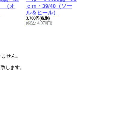
230円
(税別)
4 （オ
ｃｍ・39/40（ソー
(
税込
:
253円
)
）
ル＆ヒール）
3,700円
(税別)
(
税込
:
4,070円
)
届きません。
い致します。