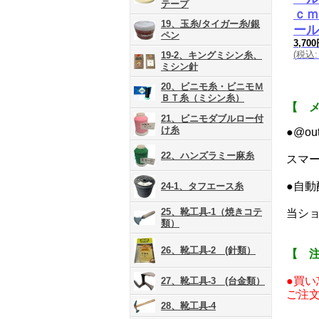
テープ
ｃｍ
19、玉糸/タイガー糸/銀
ール
ペン
3,70
(
税込
:
19-2、キングミシン糸、
ミシン針
20、ビニモ糸・ビニモＭ
ＢＴ糸（ミシン糸）
【 
21、ビニモダブルロー付
け糸
●@o
22、ハンズラミー麻糸
スマ
●自
24-1、タフエース糸
25、靴工具-1（焼きコテ
当ショ
類）
26、靴工具-2 (針類）
【 
●買
27、靴工具-3 (台金類）
ご注
28、靴工具-4