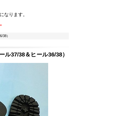
。
になります。
*
/38）
ル37/38＆ヒール36/38）