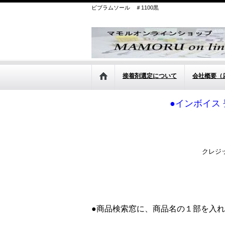
ビブラムソール ＃1100黒
接着剤選定について
会社概要（
●インボイス 
クレジ
●商品検索窓に、商品名の１部を入