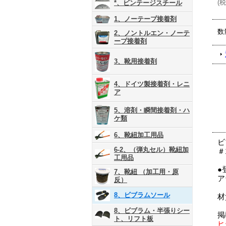
(
税
*、ビンテージスチール
1、ノーテープ接着剤
数
2、ノントルエン・ノーテ
ープ接着剤
3、靴用接着剤
4、ドイツ製接着剤・レニ
ア
5、溶剤・瞬間接着剤・ハ
ケ類
6、靴紐加工用品
ビ
6-2、（弾丸セル）靴紐加
＃
工用品
●
7、靴紐 （加工用・原
ア
反）
8、ビブラムソール
材
8、ビブラム・半張りシー
掲
ト、リフト板
ヒ