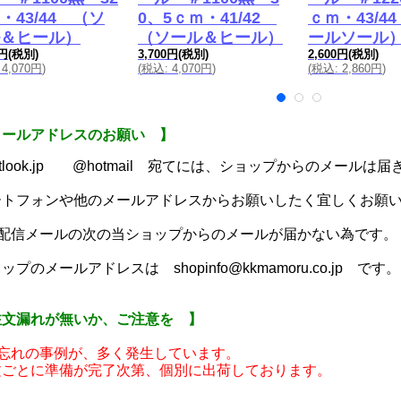
・43/44 （ソ
0、5ｃｍ・41/42
ｃｍ・43/4
＆ヒール）
（ソール＆ヒール）
ールソール
0円
(税別)
3,700円
(税別)
2,600円
(税別)
4,070円
)
(
税込
:
4,070円
)
(
税込
:
2,860円
)
メールアドレスのお願い 】
utlook.jp @hotmail 宛てには、ショップからのメールは
ートフォンや他のメールアドレスからお願いしたく宜しくお願
動配信メールの次の当ショップからのメールが届かない為です。
ップのメールアドレスは shopinfo@kkmamoru.co.jp です。
注文漏れが無いか、ご注意を 】
い忘れの事例が、多く発生しています。
文ごとに準備が完了次第、個別に出荷しております。