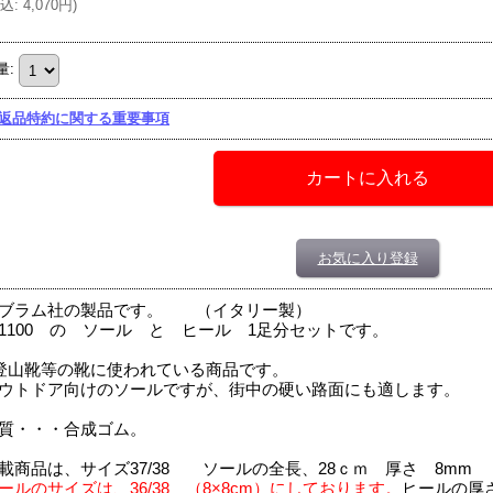
込
:
4,070円
)
量
:
返品特約に関する重要事項
お気に入り登録
ブラム社の製品です。 （イタリー製）
1100 の ソール と ヒール 1足分セットです。
登山靴等の靴に使われている商品です。
ウトドア向けのソールですが、街中の硬い路面にも適します。
質・・・合成ゴム。
載商品は、サイズ37/38 ソールの全長、28ｃｍ 厚さ 8mm
ールのサイズは、36/38 （8×8cm）にしております。
ヒールの厚さ