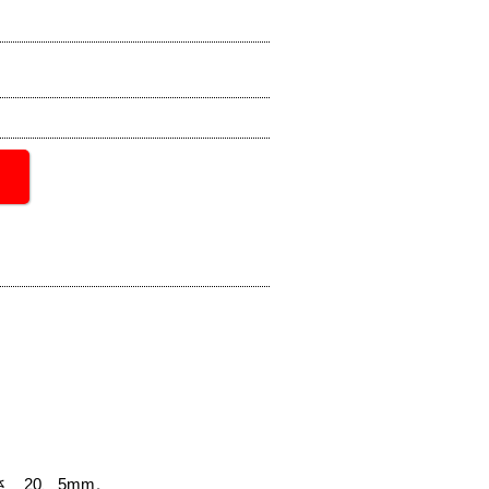
 20、5mm。