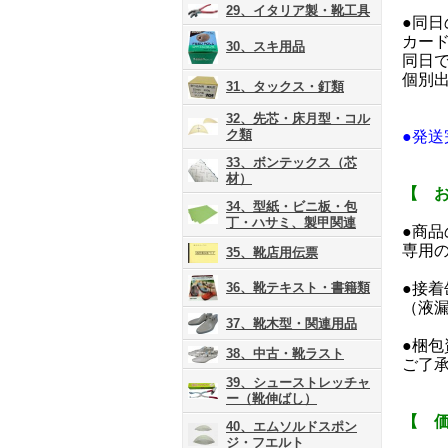
29、イタリア製・靴工具
●同
カー
30、スキ用品
同日
個別
31、タックス・釘類
32、先芯・床月型・コル
ク類
●発
33、ボンテックス（芯
材）
【 
34、型紙・ビニ板・包
丁・ハサミ、製甲関連
●商
専用
35、靴店用伝票
36、靴テキスト・書籍類
●接
（液
37、靴木型・関連用品
●梱
38、中古・靴ラスト
ご了
39、シューストレッチャ
ー（靴伸ばし）
【 
40、エムソルドスポン
ジ・フエルト