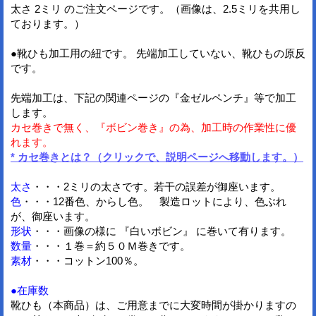
太さ 2ミリ のご注文ページです。（画像は、2.5ミリを共用し
ております。）
●靴ひも加工用の紐です。 先端加工していない、靴ひもの原反
です。
先端加工は、下記の関連ページの『金ゼルペンチ』等で加工
します。
カセ巻きで無く、『ボビン巻き』の為、加工時の作業性に優
れます。
* カセ巻きとは？（クリックで、説明ページへ移動します。）
太さ
・・・2ミリの太さです。若干の誤差が御座います。
色
・・・12番色、からし色。 製造ロットにより、色ぶれ
が、御座います。
形状
・・・画像の様に 『白いボビン』 に巻いて有ります。
数量
・・・１巻＝約５０Ｍ巻きです。
素材
・・・コットン100％。
●在庫数
靴ひも（本商品）は、ご用意までに大変時間が掛かりますの