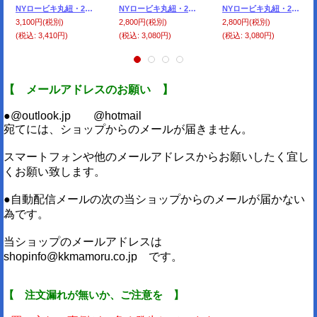
NYロービキ丸紐・2、5ミリ (12)からし 約50Mボビン巻
NYロービキ丸紐・2ミリ (22)グリーン 約50Mボビン巻
NYロービキ丸紐・2ミリ (3)アイボリー 約50Mボビン巻
3,100円
(税別)
2,800円
(税別)
2,800円
(税別)
(税込
:
3,410円)
(税込
:
3,080円)
(税込
:
3,080円)
【 メールアドレスのお願い 】
●@outlook.jp @hotmail
宛てには、ショップからのメールが届きません。
スマートフォンや他のメールアドレスからお願いしたく宜し
くお願い致します。
●自動配信メールの次の当ショップからのメールが届かない
為です。
当ショップのメールアドレスは
shopinfo@kkmamoru.co.jp です。
【 注文漏れが無いか、ご注意を 】