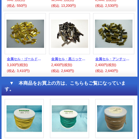
(税込
:
550円)
(税込
:
13,200円)
(税込
:
2,530円)
金属セル・ゴールド色（100個入）
金属セル・黒ニッケル色（100個入）
金属セル・アンチック色（100個入）
3,100円
(税別)
2,400円
(税別)
2,400円
(税別)
(税込
:
3,410円)
(税込
:
2,640円)
(税込
:
2,640円)
▼ 本商品をお買上の方は、こちらもご覧になっていま
す。