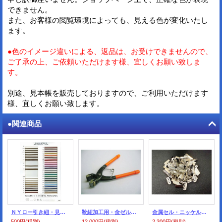
できません。
また、お客様の閲覧環境によっても、見える色が変化いたし
ます。
●色のイメージ違いによる、返品は、お受けできませんので、
ご了承の上、ご依頼いただけます様、宜しくお願い致しま
す。
別途、見本帳を販売しておりますので、ご利用いただけます
様、宜しくお願い致します。
●関連商品
ＮＹロー引き紐・見本帳
靴紐加工用・金ゼル・ペンチ
金属セル・ニッケル色=シルバー色（100個入）
500円
(税別)
12,000円
(税別)
2,300円
(税別)