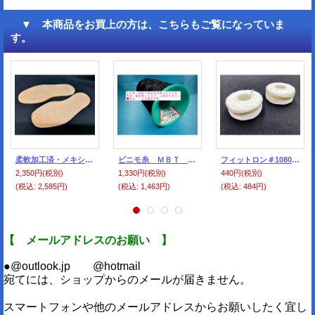
▼ 本商品をお買上の方は、こちらもご覧になっていま
す。
柔軟加工済・メキシコ革本底、紳士用・特大
ビニモ糸 ＭＢＴ 20番手 2000ｍ巻
フィットロン＃1080 小巻き 白（2個セット）
2,350円
(税別)
1,330円
(税別)
440円
(税別)
(税込
:
2,585円)
(税込
:
1,463円)
(税込
:
484円)
【 メールアドレスのお願い 】
●@outlook.jp @hotmail
宛てには、ショップからのメールが届きません。
スマートフォンや他のメールアドレスからお願いしたく宜し