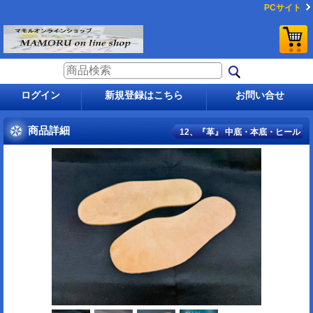
PCサイト
ログイン
新規登録はこちら
お問い合せ
商品詳細
12、『革』 中底・本底・ヒール