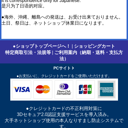
It is correspondence only for Japanese.
是只为了日语的对应。
●海外、沖縄、離島への発送は、お受け出来ておりません。
土日、祭日は、ネットショップ休業日になります。
●ショップトップページへ！
|
ショッピングカート
特定商取引法・法規等
|
ご利用案内（納期・送料・支払方
法）
PCサイト
●お支払いに、クレジットカードをご使用いただけます。
●クレジットカードの不正利用対策に
3Dセキュア2.0認証支援サービスを導入済み。
大手ネットショップ使用の本人なりすまし防止システムで
す。