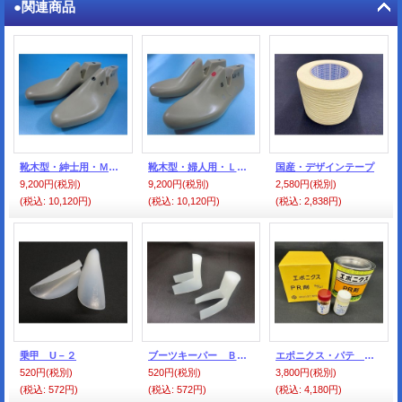
●関連商品
靴木型・紳士用・ＭＡ-1（ラウンド・トゥタイプ）*
靴木型・婦人用・ＬＡ-1（ラウンド・トゥタイプ）*
国産・デザインテープ
9,200円
(税別)
9,200円
(税別)
2,580円
(税別)
(税込
:
10,120円)
(税込
:
10,120円)
(税込
:
2,838円)
乗甲 U－２
ブーツキーパー Ｂ－２
エポニクス・パテ ＰＲ剤
520円
(税別)
520円
(税別)
3,800円
(税別)
(税込
:
572円)
(税込
:
572円)
(税込
:
4,180円)