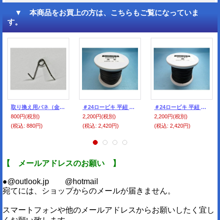
▼ 本商品をお買上の方は、こちらもご覧になっていま
す。
取り換え用バネ（金ゼルペンチ用部品）
＃24ロービキ 平紐 濃茶 約50Mボビン巻
＃24ロービキ 平紐 黒 約50Mボビン巻
800円
(税別)
2,200円
(税別)
2,200円
(税別)
(税込
:
880円)
(税込
:
2,420円)
(税込
:
2,420円)
【 メールアドレスのお願い 】
●@outlook.jp @hotmail
宛てには、ショップからのメールが届きません。
スマートフォンや他のメールアドレスからお願いしたく宜し