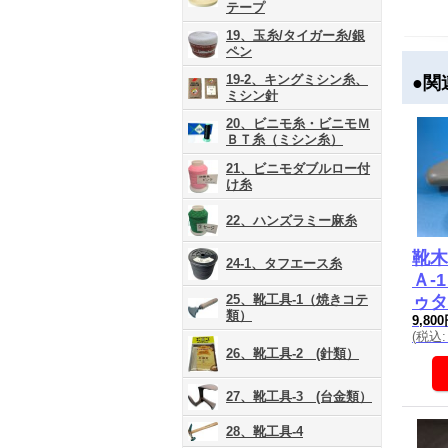
テープ
19、玉糸/タイガー糸/銀
ペン
19-2、キングミシン糸、
●関
ミシン針
20、ビニモ糸・ビニモＭ
ＢＴ糸（ミシン糸）
21、ビニモダブルロー付
け糸
22、ハンズラミー麻糸
靴木
24-1、タフエース糸
Ａ-
25、靴工具-1（焼きコテ
ゥタ
類）
9,80
(
税込
:
26、靴工具-2 (針類）
27、靴工具-3 (台金類）
28、靴工具-4