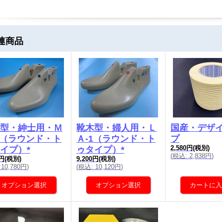
連商品
型・紳士用・Ｍ
靴木型・婦人用・Ｌ
国産・デザ
1（ラウンド・ト
Ａ-1（ラウンド・ト
プ
2,580円
(税別)
イプ）*
ゥタイプ）*
(
税込
:
2,838円
)
0円
(税別)
9,200円
(税別)
10,780円
)
(
税込
:
10,120円
)