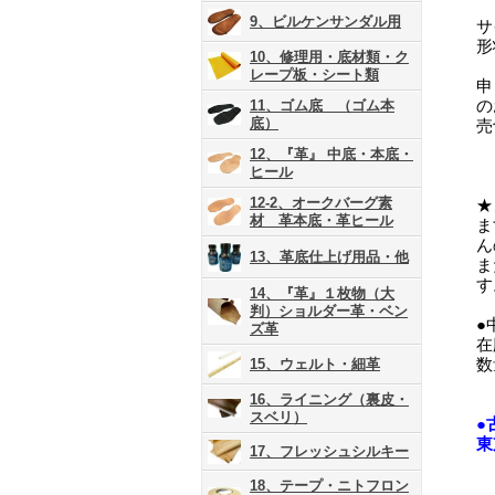
9、ビルケンサンダル用
サ
形
10、修理用・底材類・ク
レープ板・シート類
申
の
11、ゴム底 （ゴム本
底）
売
12、『革』 中底・本底・
ヒール
12-2、オークバーグ素
★
材 革本底・革ヒール
ま
ん
13、革底仕上げ用品・他
ま
す
14、『革』１枚物（大
判）ショルダー革・ベン
●
ズ革
在
数
15、ウェルト・細革
16、ライニング（裏皮・
スベリ）
●
東
17、フレッシュシルキー
18、テープ・ニトフロン