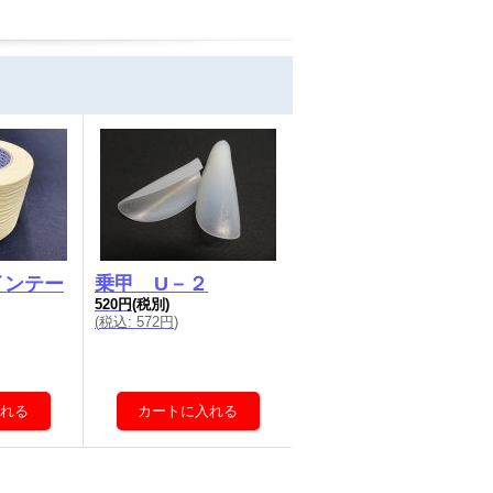
インテー
乗甲 U－２
520円
(税別)
(
税込
:
572円
)