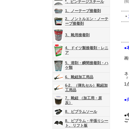
(
税
*、ビンテージスチール
1、ノーテープ接着剤
2、ノントルエン・ノーテ
ープ接着剤
3、靴用接着剤
●
4、ドイツ製接着剤・レニ
ア
画
5、溶剤・瞬間接着剤・ハ
ケ類
ネ
6、靴紐加工用品
『
1
6-2、（弾丸セル）靴紐加
工用品
7、靴紐 （加工用・原
●
反）
8、ビブラムソール
●
ご
8、ビブラム・半張りシー
ト、リフト板