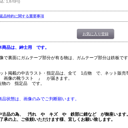
込
:
1,870円
)
返品特約に関する重要事項
お気に入り登録
本商品は、紳士用 です。
像で裏面にガムテープ部分が有る物は、ガムテープ部分は鉄板です
ット掲載の中古ラスト・指定品は、全て 1点物 で、ネット販売
 画像の靴ラスト 』 が届きます。
点物の 指定品 です。
商品状態は、画像のみでご判断願います。
中古品の為、 汚れ や キズ や 鉄部に錆など が御座いま
了承の上、ご依頼いただけます様、宜しくお願い致します。