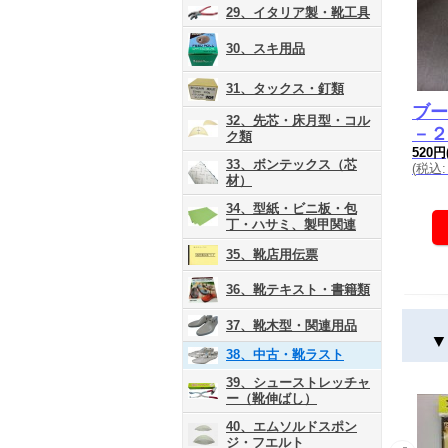
29、イタリア製・靴工具
30、スキ用品
31、タックス・釘類
ブー
32、先芯・床月型・コル
－２
ク類
520円
33、ボンテックス（芯
(
税込
:
材）
34、型紙・ビニ板・包
丁・ハサミ、製甲関連
35、靴店用伝票
36、靴テキスト・書籍類
37、靴木型・関連用品
▼
38、中古・靴ラスト
39、シューストレッチャ
ー（靴伸ばし）
40、エムソルドスポン
ジ・フエルト