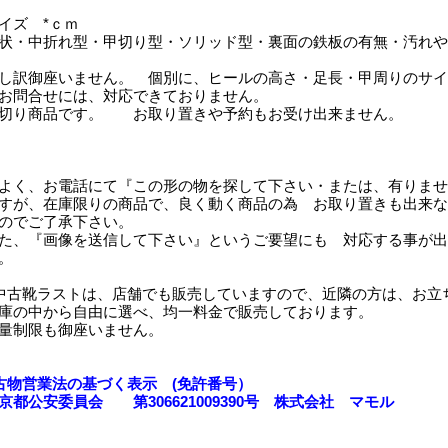
イズ *ｃｍ
状・中折れ型・甲切り型・ソリッド型・裏面の鉄板の有無・汚れや傷
し訳御座いません。 個別に、ヒールの高さ・足長・甲周りのサイ
お問合せには、対応できておりません。
切り商品です。 お取り置きや予約もお受け出来ません。
よく、お電話にて『この形の物を探して下さい・または、有りませ
すが、在庫限りの商品で、良く動く商品の為 お取り置きも出来な
のでご了承下さい。
た、『画像を送信して下さい』というご要望にも 対応する事が出
。
中古靴ラストは、店舗でも販売していますので、近隣の方は、お立
庫の中から自由に選べ、均一料金で販売しております。
量制限も御座いません。
古物営業法の基づく表示 (免許番号）
京都公安委員会 第306621009390号 株式会社 マモル