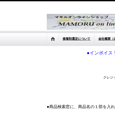
接着剤選定について
会社概要（
●インボイス 
クレジ
●商品検索窓に、商品名の１部を入