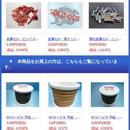
金属セル・ピンクゴールド色（100個入）
金属セル・黒マット、艶消し色（100個入）
弾丸金属セル・ニッケル色
2,400円
(税別)
2,600円
(税別)
920円
(税別)
(税込
:
2,640円)
(税込
:
2,860円)
(税込
:
1,012円)
▼ 本商品をお買上の方は、こちらもご覧になっていま
す。
NYロービキ 平紐 ・５ミリ (25)カーキ 約50Mボビン巻
NYロービキ 平紐 ・５ミリ (5)ベージュ カット売り
NYロービキ 平紐 ・５ミリ (7)濃茶 約50Mボビン巻
3,650円
(税別)
110円
(税別)
3,650円
(税別)
(税込
:
4,015円)
(税込
:
121円)
(税込
:
4,015円)