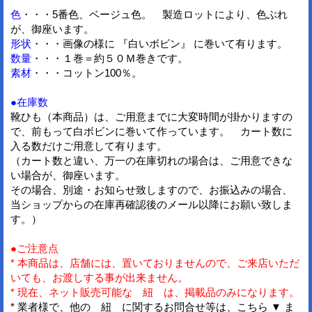
色
・・・5番色、ベージュ色。 製造ロットにより、色ぶれ
が、御座います。
形状
・・・画像の様に 『白いボビン』 に巻いて有ります。
数量
・・・１巻＝約５０Ｍ巻きです。
素材
・・・コットン100％。
●在庫数
靴ひも（本商品）は、ご用意までに大変時間が掛かりますの
で、前もって白ボビンに巻いて作っています。 カート数に
入る数だけご用意して有ります。
（カート数と違い、万一の在庫切れの場合は、ご用意できな
い場合が、御座います。
その場合、別途・お知らせ致しますので、お振込みの場合、
当ショップからの在庫再確認後のメール以降にお願い致しま
す。）
●ご注意点
* 本商品は、店舗には、置いておりませんので、ご来店いただ
いても、お渡しする事が出来ません。
* 現在、ネット販売可能な 紐 は、掲載品のみになります。
* 業者様で、他の 紐 に関するお問合せ等は、こちら ▼ ま