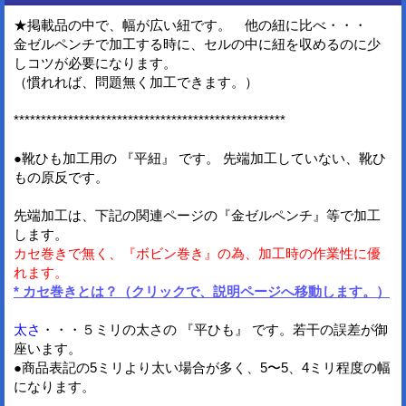
★掲載品の中で、幅が広い紐です。 他の紐に比べ・・・
金ゼルペンチで加工する時に、セルの中に紐を収めるのに少
しコツが必要になります。
（慣れれば、問題無く加工できます。）
**************************************************
●靴ひも加工用の 『平紐』 です。 先端加工していない、靴ひ
もの原反です。
先端加工は、下記の関連ページの『金ゼルペンチ』等で加工
します。
カセ巻きで無く、『ボビン巻き』の為、加工時の作業性に優
れます。
* カセ巻きとは？（クリックで、説明ページへ移動します。）
太さ
・・・５ミリの太さの 『平ひも』 です。若干の誤差が御
座います。
●商品表記の5ミリより太い場合が多く、5〜5、4ミリ程度の幅
になります。