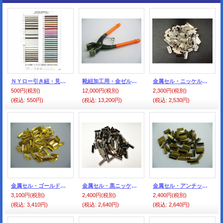
ＮＹロー引き紐・見本帳
靴紐加工用・金ゼル・ペンチ
金属セル・ニッケル色=シルバー色（100個入）
500円
(税別)
12,000円
(税別)
2,300円
(税別)
(税込
:
550円)
(税込
:
13,200円)
(税込
:
2,530円)
金属セル・ゴールド色（100個入）
金属セル・黒ニッケル色（100個入）
金属セル・アンチック色（100個入）
3,100円
(税別)
2,400円
(税別)
2,400円
(税別)
(税込
:
3,410円)
(税込
:
2,640円)
(税込
:
2,640円)