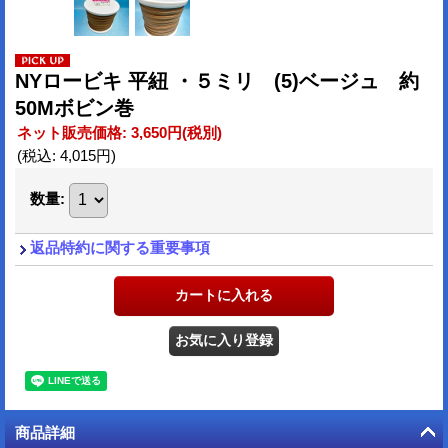
NYロービキ 平紐 ・５ミリ (5)ベージュ 約
50Mボビン巻
ネット販売価格
:
3,650円
(税別)
(税込
:
4,015円
)
数量
:
返品特約に関する重要事項
商品詳細