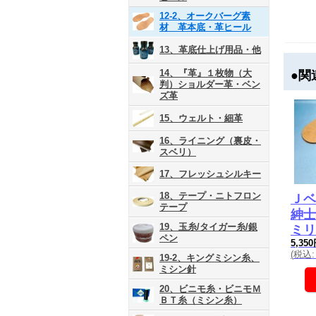
12-2、オークバーグ素
材 革本底・革ヒール
13、革底仕上げ用品・他
14、『革』１枚物（大
●関
判）ショルダー革・ベン
ズ革
15、ウェルト・細革
16、ライニング（裏皮・
スベリ）
17、フレッシュシルキー
18、テープ・ニトフロン
Ｊベ
テープ
紳士
19、玉糸/タイガー糸/銀
ミリ
ペン
5,35
(
税込
:
19-2、キングミシン糸、
ミシン針
20、ビニモ糸・ビニモＭ
ＢＴ糸（ミシン糸）