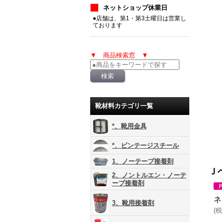
ネットショップ休業日
●店舗は、第1・第3土曜日は営業し
ております
▼ 商品検索窓 ▼
靴材料カテゴリ一覧
*、靴用金具
*、ビンテージスチール
1、ノーテープ接着剤
Ｊ
2、ノントルエン・ノーテ
ープ接着剤
ネ
3、靴用接着剤
(
税