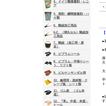
4、ドイツ製接着剤・レニ
ア
5、溶剤・瞬間接着剤・ハ
ケ類
6、靴紐加工用品
6-2、（弾丸セル）靴紐加
【
工用品
●
7、靴紐 （加工用・原
反）
●
8、ビブラムソール
厚
8、ビブラム・半張りシー
大
ト、リフト板
大
9、ビルケンサンダル用
半
10、修理用・底材類・ク
ト
レープ板・シート類
11、ゴム底 （ゴム本
底）
●
す
12、『革』 中底・本底・
ヒール