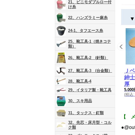
21、ビニモダブルロー付
け糸
22、ハンズラミー麻糸
▼
24-1、タフエース糸
25、靴工具-1（焼きコテ
類）
26、靴工具-2 (針類）
Ｊベ
27、靴工具-3 (台金類）
紳士
28、靴工具-4
厚
5,00
29、イタリア製・靴工具
(
税込
:
30、スキ用品
31、タックス・釘類
【 
32、先芯・床月型・コル
●@o
ク類