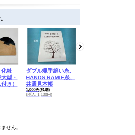
す。
 化粧
ダブル蝋手縫い糸、
akimori・イタリア
特大型・
HANDS RAMIE糸、
ワニ
ム付き）
共通見本帳
10,500円
(税別)
1,000円
(税別)
(
税込
:
11,550円
)
(
税込
:
1,100円
)
届きません。