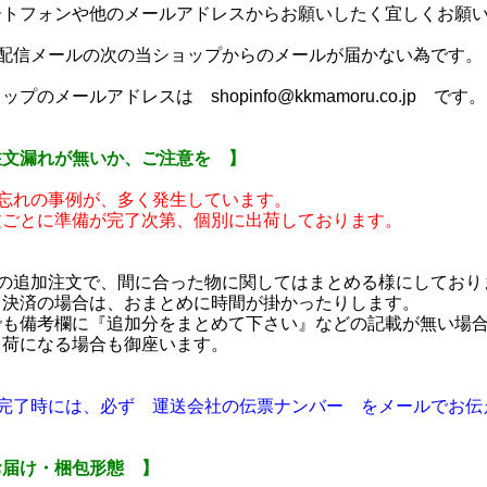
ートフォンや他のメールアドレスからお願いしたく宜しくお願
動配信メールの次の当ショップからのメールが届かない為です。
ップのメールアドレスは shopinfo@kkmamoru.co.jp です。
注文漏れが無いか、ご注意を 】
い忘れの事例が、多く発生しています。
文ごとに準備が完了次第、個別に出荷しております。
日の追加注文で、間に合った物に関してはまとめる様にしており
ド決済の場合は、おまとめに時間が掛かったりします。
でも備考欄に『追加分をまとめて下さい』などの記載が無い場
出荷になる場合も御座います。
送完了時には、必ず 運送会社の伝票ナンバー をメールでお伝
お届け・梱包形態 】