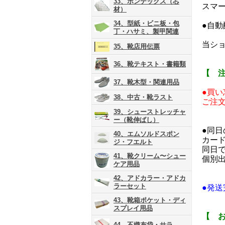
33、ボンテックス（芯
スマ
材）
34、型紙・ビニ板・包
●自
丁・ハサミ、製甲関連
当ショ
35、靴店用伝票
36、靴テキスト・書籍類
【 
37、靴木型・関連用品
●買
38、中古・靴ラスト
ご注
39、シューストレッチャ
ー（靴伸ばし）
●同
40、エムソルドスポン
カー
ジ・フエルト
同日
41、靴クリーム〜シュー
個別
ケア用品
42、アドカラー・アドカ
ラーセット
●発
43、靴箱ポケット・ディ
スプレイ用品
【 
44、不織布袋・サラ