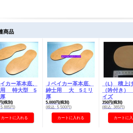
連商品
イカー革本底、
Ｊベイカー革本底、
（L) 積上
用 特大型 5
紳士用 大 5ミリ
（吟付き） 
厚
厚
イズ
0円
(税別)
5,000円
(税別)
350円
(税別)
5,885円
)
(
税込
:
5,500円
)
(
税込
:
385円
)