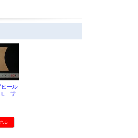
げヒール
L サ