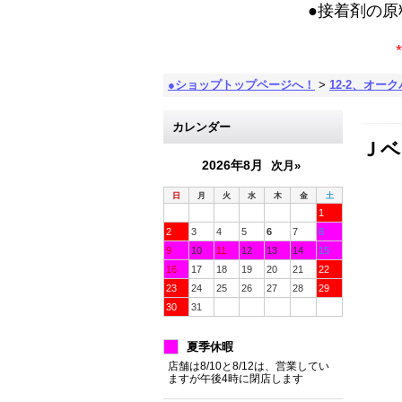
●接着剤の
*
●ショップトップページへ！
>
12-2、オ
カレンダー
Ｊベ
2026年8月
次月»
日
月
火
水
木
金
土
1
2
3
4
5
6
7
8
9
10
11
12
13
14
15
16
17
18
19
20
21
22
23
24
25
26
27
28
29
30
31
夏季休暇
店舗は8/10と8/12は、営業してい
ますが午後4時に閉店します