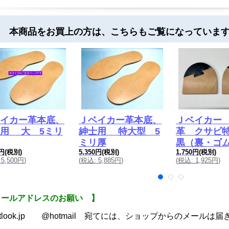
 本商品をお買上の方は、こちらもご覧になっていま
イカー革本底、
Ｊベイカー革本底、
Ｊベイカー
用 大 5ミリ
紳士用 特大型 5
革 クサビ
ミリ厚
黒（裏・ゴ
0円
(税別)
5,350円
(税別)
1,750円
(税別)
5,500円
)
(
税込
:
5,885円
)
(
税込
:
1,925円
)
メールアドレスのお願い 】
utlook.jp @hotmail 宛てには、ショップからのメールは