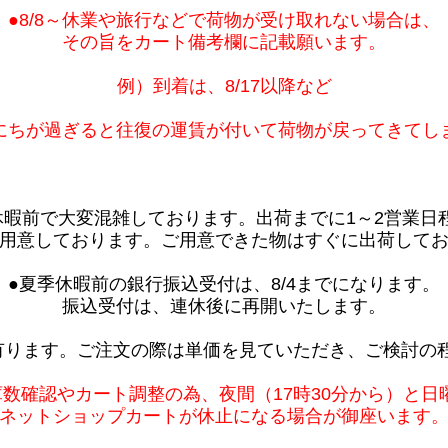
●8/8～休業や旅行などで荷物が受け取れない場合は、
その旨をカート備考欄に記載願います。
例）到着は、8/17以降など
にちが過ぎると往復の運賃が付いて荷物が戻ってきてし
休暇前で大変混雑しております。出荷までに1～2営業日
用意しております。ご用意できた物はすぐに出荷して
●夏季休暇前の銀行振込受付は、8/4までになります。
振込受付は、連休後に再開いたします。
有ります。ご注文の際は単価を見ていただき、ご検討の
庫数確認やカート調整の為、夜間（17時30分から）と日
ネットショップカートが休止になる場合が御座います