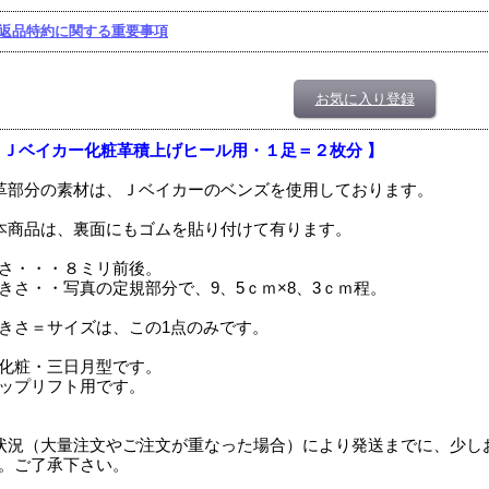
返品特約に関する重要事項
お気に入り登録
 Ｊベイカー化粧革積上げヒール用・１足＝２枚分 】
革部分の素材は、Ｊベイカーのベンズを使用しております。
本商品は、裏面にもゴムを貼り付けて有ります。
さ・・・８ミリ前後。
きさ・・写真の定規部分で、9、5ｃｍ×8、3ｃｍ程。
きさ＝サイズは、この1点のみです。
化粧・三日月型です。
ップリフト用です。
状況（大量注文やご注文が重なった場合）により発送までに、少し
。ご了承下さい。