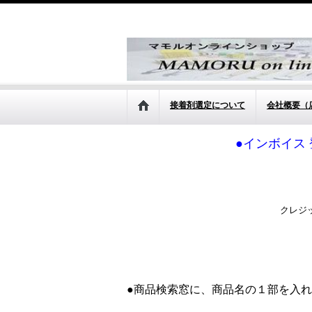
接着剤選定について
会社概要（
●インボイス 
クレジ
●商品検索窓に、商品名の１部を入