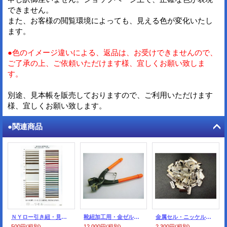
できません。
また、お客様の閲覧環境によっても、見える色が変化いたし
ます。
●色のイメージ違いによる、返品は、お受けできませんので、
ご了承の上、ご依頼いただけます様、宜しくお願い致しま
す。
別途、見本帳を販売しておりますので、ご利用いただけます
様、宜しくお願い致します。
●関連商品
ＮＹロー引き紐・見本帳
靴紐加工用・金ゼル・ペンチ
金属セル・ニッケル色=シルバー色（100個入）
500円
(税別)
12,000円
(税別)
2,300円
(税別)