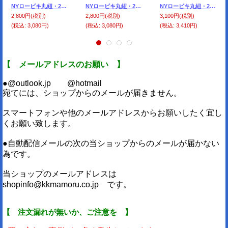
NYロービキ丸紐・2ミリ (15)赤 約50Mボビン巻
NYロービキ丸紐・2ミリ (４)キャメル 約50Mボビン巻
NYロービキ丸紐・2、5ミリ (5)ベージュ 約50Mボビン巻
2,800円
(税別)
2,800円
(税別)
3,100円
(税別)
(税込
:
3,080円)
(税込
:
3,080円)
(税込
:
3,410円)
【 メールアドレスのお願い 】
●@outlook.jp @hotmail
宛てには、ショップからのメールが届きません。
スマートフォンや他のメールアドレスからお願いしたく宜し
くお願い致します。
●自動配信メールの次の当ショップからのメールが届かない
為です。
当ショップのメールアドレスは
shopinfo@kkmamoru.co.jp です。
【 注文漏れが無いか、ご注意を 】