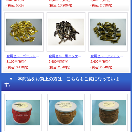
(税込
:
550円)
(税込
:
13,200円)
(税込
:
2,530円)
金属セル・ゴールド色（100個入）
金属セル・黒ニッケル色（100個入）
金属セル・アンチック色（100個入）
3,100円
(税別)
2,400円
(税別)
2,400円
(税別)
(税込
:
3,410円)
(税込
:
2,640円)
(税込
:
2,640円)
▼ 本商品をお買上の方は、こちらもご覧になっていま
す。