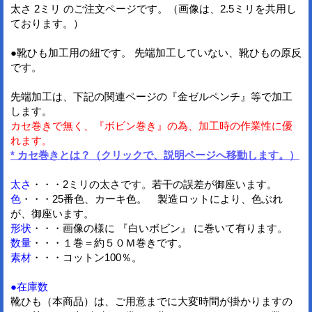
太さ 2ミリ のご注文ページです。（画像は、2.5ミリを共用し
ております。）
●靴ひも加工用の紐です。 先端加工していない、靴ひもの原反
です。
先端加工は、下記の関連ページの『金ゼルペンチ』等で加工
します。
カセ巻きで無く、『ボビン巻き』の為、加工時の作業性に優
れます。
* カセ巻きとは？（クリックで、説明ページへ移動します。）
太さ
・・・2ミリの太さです。若干の誤差が御座います。
色
・・・25番色、カーキ色。 製造ロットにより、色ぶれ
が、御座います。
形状
・・・画像の様に 『白いボビン』 に巻いて有ります。
数量
・・・１巻＝約５０Ｍ巻きです。
素材
・・・コットン100％。
●在庫数
靴ひも（本商品）は、ご用意までに大変時間が掛かりますの