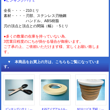
●ピンキングハサミ
全長・・・・210ミリ
素材・・・・刃部、ステンレス刃物鋼
ハンドル、ABS樹脂
刃の頂点と頂点との間隔（幅）・5ミリ
●多くの数量の在庫を持っていない為、
3営業日程度のにちが掛かる場合が御座います。
ご了承の上、ご依頼いただけます様、宜しくお願い致しま
す。
▼ 本商品をお買上の方は、こちらもご覧になっていま
す。
ピンキングハサミ・NO,814-1（3ミリ細目）
＃25アイデアル１4ｍｍ 白
NYロービキ 平紐 ・５ミリ (5)ベージュ カット売り