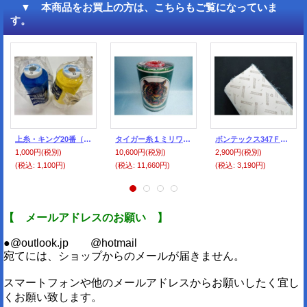
▼ 本商品をお買上の方は、こちらもご覧になっていま
す。
上糸・キング20番（1000Ｍ巻）
タイガー糸１ミリワックス付き JK21（濃茶）
ボンテックス347ＦＦＧ 1、75ミリ ガーゼ付き（送料・個別発生品）300円の大型送料加算済み
1,000円
(税別)
10,600円
(税別)
2,900円
(税別)
(税込
:
1,100円)
(税込
:
11,660円)
(税込
:
3,190円)
【 メールアドレスのお願い 】
●@outlook.jp @hotmail
宛てには、ショップからのメールが届きません。
スマートフォンや他のメールアドレスからお願いしたく宜し
くお願い致します。