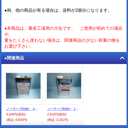
●例、他の商品が有る場合は、送料が2個分になります。
●本商品は、量産工場用の大缶です。 ご使用が初めての場合
や、
量をたくさん使わない場合は、関連商品の少ない容量の物を
お選び下さい。
●関連商品
ノーテープ8390・ 4ｋ缶
ノーテープ8390・ 1Ｌ缶
8,030円
(税別)
2,910円
(税別)
(税込
:
8,833円)
(税込
:
3,201円)