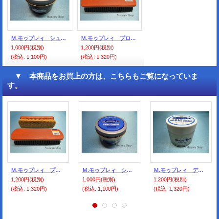
Ｍ.モゥブレィ シュークリームジャー ブラック
Ｍ.モゥブレィ プロブラシ（艶出し仕上げ用）
1,000円
(税別)
1,200円
(税別)
(税込
:
1,100円)
(税込
:
1,320円)
▼ 本商品をお買上の方は、こちらもご覧になっていま
す。
Ｍ.モゥブレィ プロブラシ（艶出し仕上げ用）
Ｍ.モゥブレィ シュークリームジャー ニュートラル（無色）
Ｍ.モゥブレィ デリケートクリーム
1,200円
(税別)
1,000円
(税別)
1,200円
(税別)
(税込
:
1,320円)
(税込
:
1,100円)
(税込
:
1,320円)