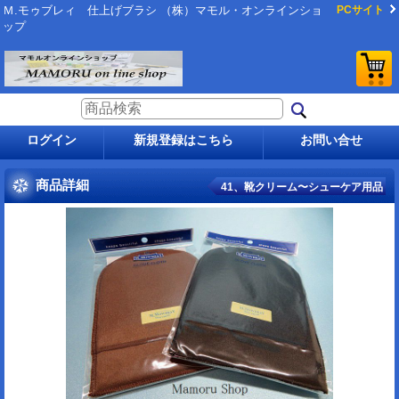
Ｍ.モゥブレィ 仕上げブラシ （株）マモル・オンラインショ
PCサイト
ップ
ログイン
新規登録はこちら
お問い合せ
商品詳細
41、靴クリーム〜シューケア用品