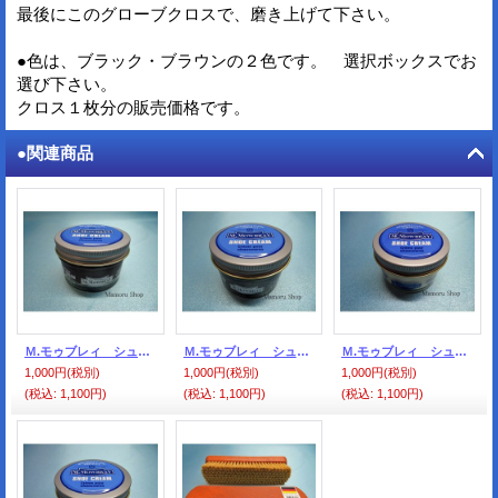
最後にこのグローブクロスで、磨き上げて下さい。
●色は、ブラック・ブラウンの２色です。 選択ボックスでお
選び下さい。
クロス１枚分の販売価格です。
●関連商品
Ｍ.モゥブレィ シュークリームジャー ミディアムブラウン＃11
Ｍ.モゥブレィ シュークリームジャー ダークブラウン＃10
Ｍ.モゥブレィ シュークリームジャー ニュートラル（無色）
1,000円
(税別)
1,000円
(税別)
1,000円
(税別)
(税込
:
1,100円)
(税込
:
1,100円)
(税込
:
1,100円)