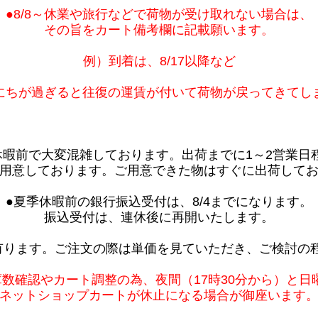
●8/8～休業や旅行などで荷物が受け取れない場合は、
その旨をカート備考欄に記載願います。
例）到着は、8/17以降など
にちが過ぎると往復の運賃が付いて荷物が戻ってきてし
休暇前で大変混雑しております。出荷までに1～2営業日
用意しております。ご用意できた物はすぐに出荷して
●夏季休暇前の銀行振込受付は、8/4までになります。
振込受付は、連休後に再開いたします。
有ります。ご注文の際は単価を見ていただき、ご検討の
庫数確認やカート調整の為、夜間（17時30分から）と日
ネットショップカートが休止になる場合が御座います