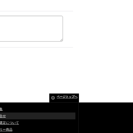
ページトップへ
集
合せ
選定について
リー商品