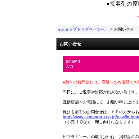
●接着剤の
*
●ショップトップページへ！
>
お問い合せ
お問い合せ
STEP 1
入力
●急ぎのお問合せは、店舗へのお電話でお
即日に、ご返事や対応が出来ない為です
直接店舗へお電話にて、お願い申し上げ
靴ひも加工のお問合せは、ＨＰの方から
http://www.kkmamoru.co.jp/new/kutuh
（小売りでなく、卸し向けになります）
ビブラムソールの取り扱いは、掲載品の