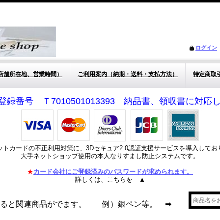
ログイン
店舗所在地、営業時間）
ご利用案内（納期・送料・支払方法）
特定商取
登録番号 Ｔ7010501013393 納品書、領収書に対
ットカードの不正利用対策に、3Dセキュア2.0認証支援サービスを導入してお
大手ネットショップ使用の本人なりすまし防止システムです。
★
カード会社にご登録済みのパスワードが求められます。
詳しくは、こちらを ▲
れると関連商品がでます。 例）銀ペン等。 ➡