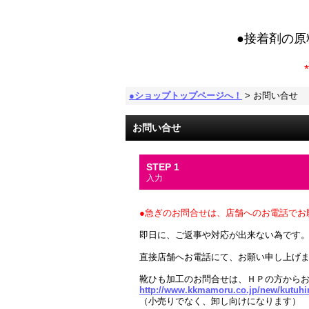
●接着剤の
*
●ショップトップページへ！
>
お問い合せ
お問い合せ
STEP 1
入力
●急ぎのお問合せは、店舗へのお電話でお
即日に、ご返事や対応が出来ない為です
直接店舗へお電話にて、お願い申し上げ
靴ひも加工のお問合せは、ＨＰの方から
http://www.kkmamoru.co.jp/new/kutuh
（小売りでなく、卸し向けになります）