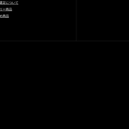
選定について
リー商品
め商品