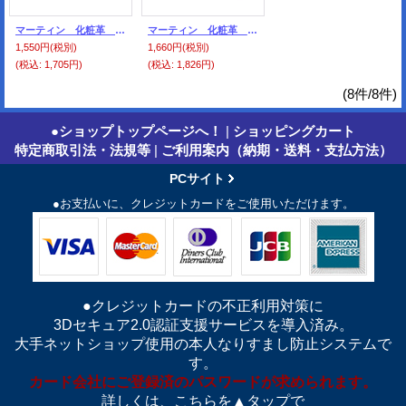
マーティン 化粧革 半化粧・黒（裏・ゴム付き）
マーティン 化粧革 クサビ特大型・黒（裏・ゴム付き）
1,550円
(税別)
1,660円
(税別)
(税込
:
1,705円)
(税込
:
1,826円)
(8件/8件)
●ショップトップページへ！
|
ショッピングカート
特定商取引法・法規等
|
ご利用案内（納期・送料・支払方法）
PCサイト
●お支払いに、クレジットカードをご使用いただけます。
●クレジットカードの不正利用対策に
3Dセキュア2.0認証支援サービスを導入済み。
大手ネットショップ使用の本人なりすまし防止システムで
す。
カード会社にご登録済のパスワードが求められます。
詳しくは、こちらを▲タップで