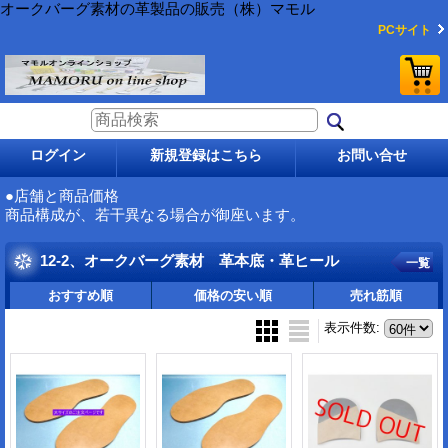
オークバーグ素材の革製品の販売（株）マモル
PCサイト
ログイン
新規登録はこちら
お問い合せ
●店舗と商品価格
商品構成が、若干異なる場合が御座います。
12-2、オークバーグ素材 革本底・革ヒール
一覧
おすすめ順
価格の安い順
売れ筋順
表示件数
: