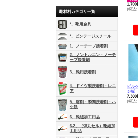
1,70
(
税込
:
靴材料カテゴリ一覧
*、靴用金具
*、ビンテージスチール
1、ノーテープ接着剤
2、ノントルエン・ノーテ
ープ接着剤
3、靴用接着剤
4、ドイツ製接着剤・レニ
ビル
ア
ジ板 
7,30
(
税込
:
5、溶剤・瞬間接着剤・ハ
ケ類
6、靴紐加工用品
6-2、（弾丸セル）靴紐加
工用品