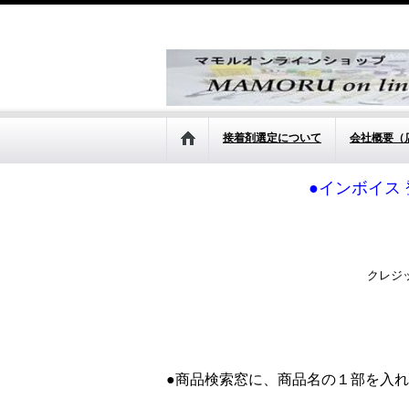
接着剤選定について
会社概要（
●インボイス 
クレジ
●商品検索窓に、商品名の１部を入