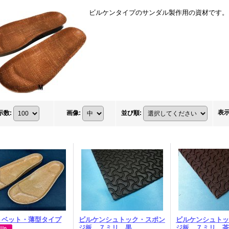
ビルケンタイプのサンダル製作用の資材です。
表
示数
:
画像
:
並び順
:
トベット・薄型タイプ
ビルケンシュトック・スポン
ビルケンシュトッ
ジ板 ７ミリ 黒
ジ板 ７ミリ 茶