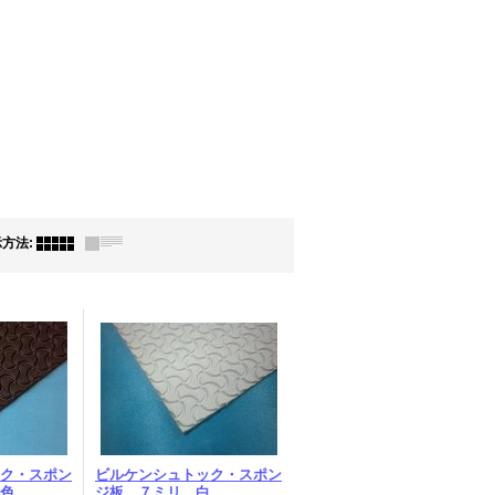
示方法
:
ク・スポン
ビルケンシュトック・スポン
色
ジ板 ７ミリ 白