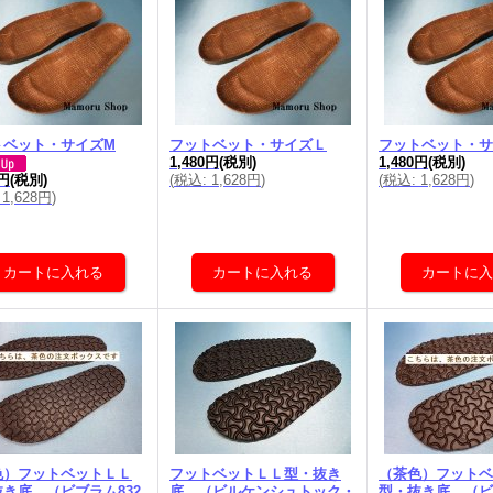
トベット・サイズM
フットベット・サイズＬ
フットベット・サ
1,480円
(税別)
1,480円
(税別)
(
税込
:
1,628円
)
(
税込
:
1,628円
)
0円
(税別)
1,628円
)
色）フットベットＬＬ
フットベットＬＬ型・抜き
（茶色）フットベ
き底 （ビブラム832
底 （ビルケンシュトック・
型・抜き底 （ビ