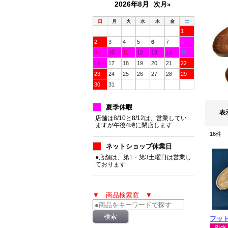
2026年8月
次月»
日
月
火
水
木
金
土
1
2
3
4
5
6
7
8
9
10
11
12
13
14
15
16
17
18
19
20
21
22
23
24
25
26
27
28
29
30
31
夏季休暇
表
店舗は8/10と8/12は、営業してい
ますが午後4時に閉店します
16
件
ネットショップ休業日
●店舗は、第1・第3土曜日は営業し
ております
▼ 商品検索窓 ▼
フッ