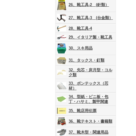
26、靴工具-2 (針類）
27、靴工具-3 (台金類）
28、靴工具-4
29、イタリア製・靴工具
30、スキ用品
31、タックス・釘類
32、先芯・床月型・コル
ク類
33、ボンテックス（芯
材）
34、型紙・ビニ板・包
丁・ハサミ、製甲関連
35、靴店用伝票
36、靴テキスト・書籍類
37、靴木型・関連用品