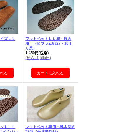
イズＬＬ
フットベットＬＬ型・抜き
底 （ビブラム8327・10ミ
リ黒）
1,450円
(税別)
(
税込
:
1,595円
)
ットＬＬ
フットベット専用・靴木型M
ルケンシュ
32型（受注製作品）