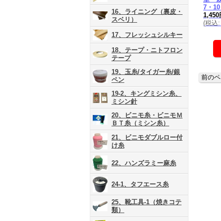
7・1
16、ライニング（裏皮・
1,45
スベリ）
(
税込
:
17、フレッシュシルキー
18、テープ・ニトフロン
テープ
19、玉糸/タイガー糸/銀
ペン
19-2、キングミシン糸、
ミシン針
20、ビニモ糸・ビニモＭ
ＢＴ糸（ミシン糸）
21、ビニモダブルロー付
け糸
22、ハンズラミー麻糸
24-1、タフエース糸
25、靴工具-1（焼きコテ
類）