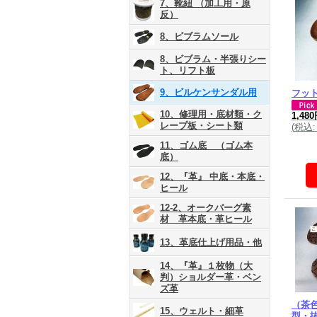
7、靴紐 （加工用・原
反）
8、ビブラムソール
8、ビブラム・半張りシー
ト、リフト板
9、ビルケンサンダル用
フッ
10、修理用・底材類・ク
1,48
レープ板・シート類
(
税込
:
11、ゴム底 （ゴム本
底）
12、『革』 中底・本底・
ヒール
12-2、オークバーグ素
材 革本底・革ヒール
13、革底仕上げ用品・他
14、『革』１枚物（大
判）ショルダー革・ベン
ズ革
（茶
15、ウェルト・細革
型・抜