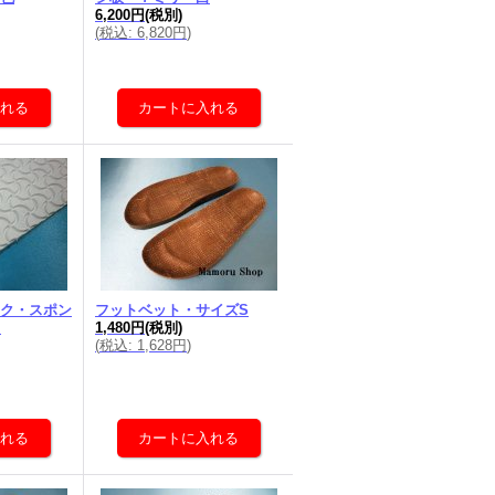
6,200円
(税別)
(
税込
:
6,820円
)
ク・スポン
フットベット・サイズS
白
1,480円
(税別)
(
税込
:
1,628円
)