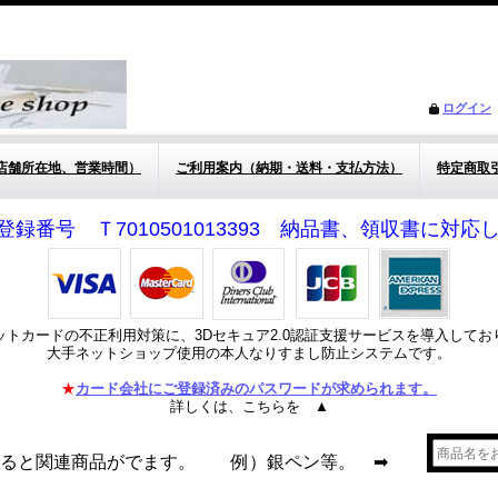
ログイン
店舗所在地、営業時間）
ご利用案内（納期・送料・支払方法）
特定商取
登録番号 Ｔ7010501013393 納品書、領収書に対
ットカードの不正利用対策に、3Dセキュア2.0認証支援サービスを導入してお
大手ネットショップ使用の本人なりすまし防止システムです。
★
カード会社にご登録済みのパスワードが求められます。
詳しくは、こちらを ▲
れると関連商品がでます。 例）銀ペン等。 ➡