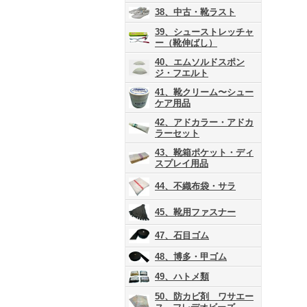
38、中古・靴ラスト
39、シューストレッチャ
ー（靴伸ばし）
40、エムソルドスポン
ジ・フエルト
41、靴クリーム〜シュー
ケア用品
42、アドカラー・アドカ
ラーセット
43、靴箱ポケット・ディ
スプレイ用品
44、不織布袋・サラ
45、靴用ファスナー
47、石目ゴム
48、博多・甲ゴム
49、ハトメ類
50、防カビ剤 ワサエー