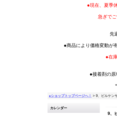
●現在、夏季
急ぎでご
先
●商品により価格変動が
●在
●接着剤の
*
●ショップトップページへ！
>
9、ビルケン
カレンダー
9、