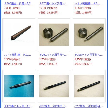
＃300座金 (1箱＝5,000個分）300番ハトメ用
＃170裏ハトメ(1箱＝10,000個分）
ハトメ菊割棒 ＃8 200番用
7,350円
(税別)
17,500円
(税別)
1,350円
(税別)
(税込
:
8,085円)
(税込
:
19,250円)
(税込
:
1,485円)
ハトメ菊割棒 ＃10 300番用
＃200ハトメ用手打ち具セット
＃300ハトメ用手打ち具セット
1,350円
(税別)
1,750円
(税別)
1,750円
(税別)
(税込
:
1,485円)
(税込
:
1,925円)
(税込
:
1,925円)
＃170裏ハトメ用・打ち棒
小穴抜き ＃200用（3.5ｍｍ）
小穴抜き ＃300用(4.5ミリ）