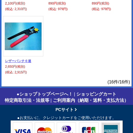
2,100円
(税別)
890円
(税別)
890円
(税別)
(税込
:
2,310円)
(税込
:
979円)
(税込
:
979円)
レザーパンチ６連
2,650円
(税別)
(税込
:
2,915円)
(16件/16件)
●ショップトップページへ！
|
ショッピングカート
特定商取引法・法規等
|
ご利用案内（納期・送料・支払方法）
PCサイト
●お支払いに、クレジットカードをご使用いただけます。