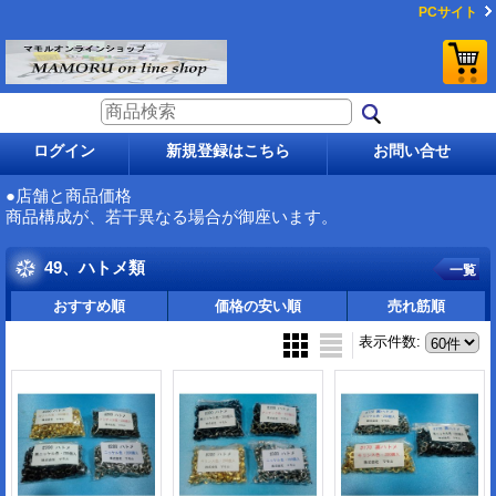
PCサイト
ログイン
新規登録はこちら
お問い合せ
●店舗と商品価格
商品構成が、若干異なる場合が御座います。
49、ハトメ類
一覧
おすすめ順
価格の安い順
売れ筋順
表示件数
: