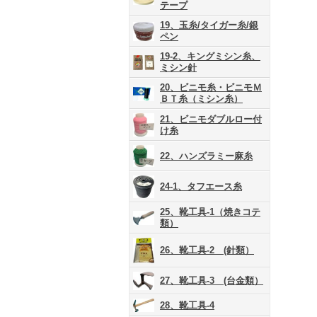
テープ
19、玉糸/タイガー糸/銀
ペン
19-2、キングミシン糸、
ミシン針
20、ビニモ糸・ビニモＭ
ＢＴ糸（ミシン糸）
21、ビニモダブルロー付
け糸
22、ハンズラミー麻糸
24-1、タフエース糸
25、靴工具-1（焼きコテ
類）
26、靴工具-2 (針類）
27、靴工具-3 (台金類）
28、靴工具-4