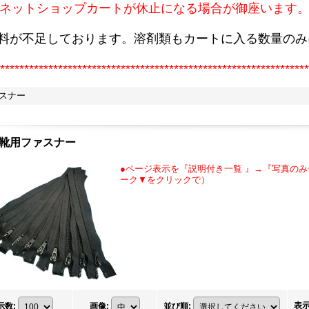
ネットショップカートが休止になる場合が御座います
原料が不足しております。溶剤類もカートに入る数量のみ
****************************************************************
ァスナー
、靴用ファスナー
●ページ表示を『説明付き一覧 』→『写真のみ
ーク▼をクリックで）
表
示数
:
画像
:
並び順
: