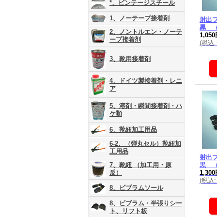
*、ビンテージスチール
1、ノーテープ接着剤
射出
黒 
2、ノントルエン・ノーテ
1,05
ープ接着剤
(
税込
:
3、靴用接着剤
4、ドイツ製接着剤・レニ
ア
5、溶剤・瞬間接着剤・ハ
ケ類
6、靴紐加工用品
6-2、（弾丸セル）靴紐加
工用品
射出
7、靴紐 （加工用・原
黒 
反）
1,30
(
税込
:
8、ビブラムソール
8、ビブラム・半張りシー
ト、リフト板