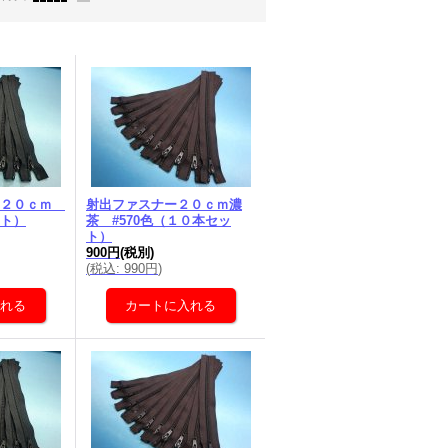
 ２０ｃｍ
射出ファスナー２０ｃｍ濃
ト）
茶 #570色（１０本セッ
ト）
900円
(税別)
(
税込
:
990円
)