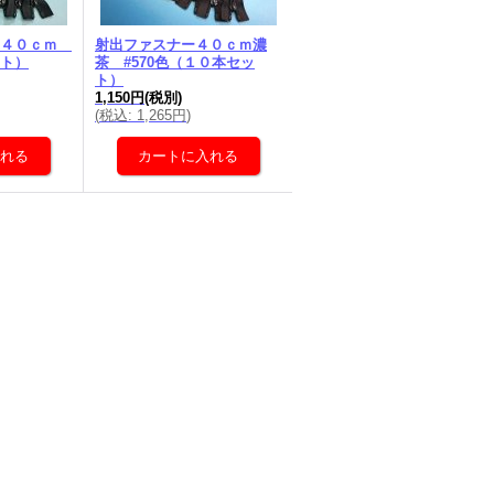
 ４０ｃｍ
射出ファスナー４０ｃｍ濃
ト）
茶 #570色（１０本セッ
ト）
1,150円
(税別)
(
税込
:
1,265円
)