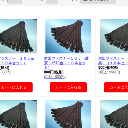
ファスナー １０ｃｍ
射出ファスナー１０ｃｍ濃
射出ファスナー
（１０本セット）
茶 #570色（１０本セッ
黒 （１０本セッ
(税別)
ト）
900円
(税別)
880円
)
800円
(税別)
(
税込
:
990円
)
(
税込
:
880円
)