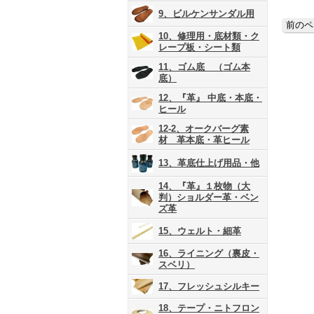
9、ビルケンサンダル用
10、修理用・底材類・ク
レープ板・シート類
11、ゴム底 （ゴム本
底）
12、『革』 中底・本底・
ヒール
12-2、オークバーグ素
材 革本底・革ヒール
13、革底仕上げ用品・他
14、『革』１枚物（大
判）ショルダー革・ベン
ズ革
15、ウェルト・細革
16、ライニング（裏皮・
スベリ）
17、フレッシュシルキー
18、テープ・ニトフロン