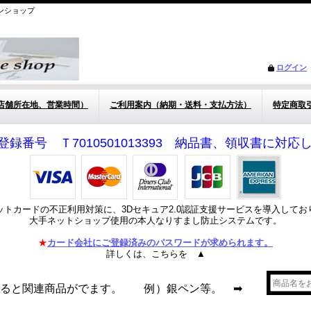
ンショップ
ログイン
店舗所在地、営業時間）
ご利用案内（納期・送料・支払方法）
特定商取
登録番号 Ｔ7010501013393 納品書、領収書に対
ットカードの不正利用対策に、3Dセキュア2.0認証支援サービスを導入してお
大手ネットショップ使用の本人なりすまし防止システムです。
★
カード会社にご登録済みのパスワードが求められます。
詳しくは、こちらを ▲
れると関連商品がでます。 例）銀ペン等。 ➡