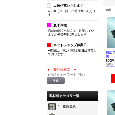
出荷作業いたします
10
件
●8/10（月）は、出荷作業いたしま
す
夏季休暇
店舗は8/10と8/12は、営業してい
ますが午後4時に閉店します
ネットショップ休業日
●店舗は、第1・第3土曜日は営業し
射出
ております
黒 
800円
(
税込
:
▼ 商品検索窓 ▼
靴材料カテゴリ一覧
*、靴用金具