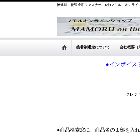
靴修理、靴製造用ファスナー (株)マモル・オンライ
接着剤選定について
会社概要（
●インボイス 
クレジ
●商品検索窓に、商品名の１部を入