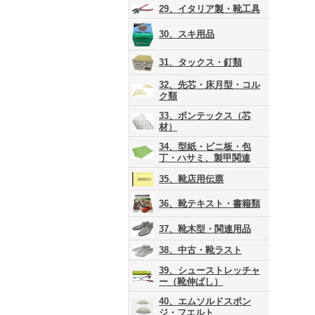
29、イタリア製・靴工具
30、スキ用品
31、タックス・釘類
32、先芯・床月型・コル
ク類
33、ボンテックス（芯
材）
34、型紙・ビニ板・包
丁・ハサミ、製甲関連
35、靴店用伝票
36、靴テキスト・書籍類
37、靴木型・関連用品
38、中古・靴ラスト
39、シューストレッチャ
ー（靴伸ばし）
40、エムソルドスポン
ジ・フエルト