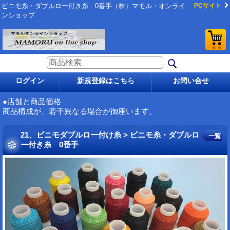
ビニモ糸・ダブルロー付き糸 0番手（株）マモル・オンライ
PCサイト
ンショップ
ログイン
新規登録はこちら
お問い合せ
●店舗と商品価格
商品構成が、若干異なる場合が御座います。
21、ビニモダブルロー付け糸 > ビニモ糸・ダブルロ
一覧
ー付き糸 0番手