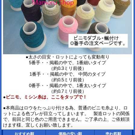
●太さの目安・ロットによっても変動有り
5番手・・掲載の中で、1番細いタイプ
（約0.3ミリ前後）
1番手・・掲載の中で、 中間のタイプ
（約0.5ミリ前後）
0番手・・掲載の中で、1番太いタイプ
（約0.7ミリ前後）
●
ビニモ、ミシン糸は、ここをタップで！
●本商品はロウをたっぷり付ける為、普通のビニモ糸より、ロ
ットによる色ブレが目立ってしまいます。 製造ロットの関係
で、前回と同じ色のご用意できません。ご了承の上、ご依頼頂
けます様、宜しくお願い致します。
おすすめ順
価格の安い順
売れ筋順