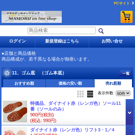
PCサイト
ログイン
新規登録はこちら
お問い合せ
●店舗と商品価格
商品構成が、若干異なる場合が御座います。
11、ゴム底 （ゴム本底）
一覧
おすすめ順
価格の安い順
売れ筋順
表示件数
:
特価品、ダイナイト赤（レンガ色）ソール11
番（ソールのみ）
900円
(税別)
(税込
:
990円)
ダイナイト赤（レンガ色）リフト3・1／4