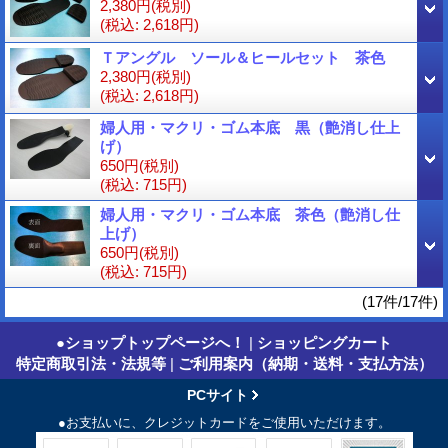
2,380円
(税別)
(税込
:
2,618円)
Ｔアングル ソール＆ヒールセット 茶色
2,380円
(税別)
(税込
:
2,618円)
婦人用・マクリ・ゴム本底 黒（艶消し仕上
げ）
650円
(税別)
(税込
:
715円)
婦人用・マクリ・ゴム本底 茶色（艶消し仕
上げ）
650円
(税別)
(税込
:
715円)
(17件/17件)
●ショップトップページへ！
|
ショッピングカート
特定商取引法・法規等
|
ご利用案内（納期・送料・支払方法）
PCサイト
●お支払いに、クレジットカードをご使用いただけます。