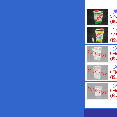
（
5,4
(税
ド
3,8
(税
（
0円
(税
（
0円
(税
（
0円
(税