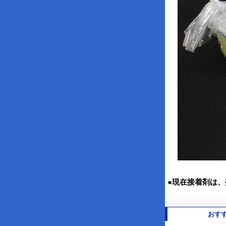
●現在接着剤は
おす