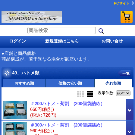
PCサイト
ログイン
新規登録はこちら
お問い合せ
●店舗と商品価格
商品構成が、若干異なる場合が御座います。
49、ハトメ類
一覧
おすすめ順
価格の安い順
売れ筋順
表示件数
:
＃200ハトメ・菊割 (200個袋詰め）
660円
(税別)
(税込
:
726円)
＃300ハトメ・菊割 (200個袋詰め）
960円
(税別)