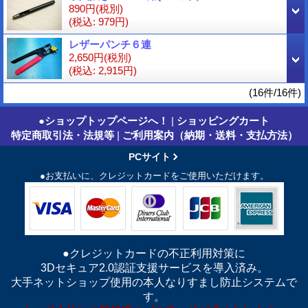
890円
(税別)
(税込
:
979円)
レザーパンチ６連
2,650円
(税別)
(税込
:
2,915円)
(16件/16件)
●ショップトップページへ！
|
ショッピングカート
特定商取引法・法規等
|
ご利用案内（納期・送料・支払方法）
PCサイト
●お支払いに、クレジットカードをご使用いただけます。
●クレジットカードの不正利用対策に
3Dセキュア2.0認証支援サービスを導入済み。
大手ネットショップ使用の本人なりすまし防止システムで
す。