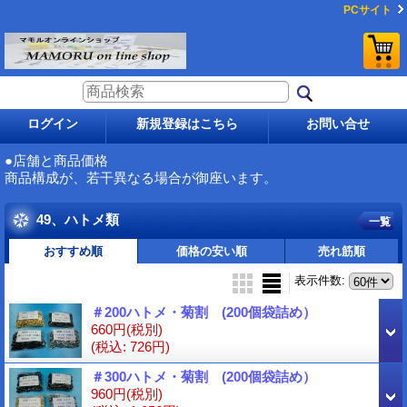
PCサイト
ログイン
新規登録はこちら
お問い合せ
●店舗と商品価格
商品構成が、若干異なる場合が御座います。
49、ハトメ類
一覧
おすすめ順
価格の安い順
売れ筋順
表示件数
:
＃200ハトメ・菊割 (200個袋詰め）
660円
(税別)
(税込
:
726円)
＃300ハトメ・菊割 (200個袋詰め）
960円
(税別)