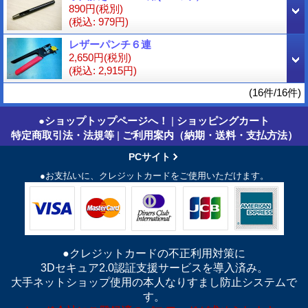
890円
(税別)
(税込
:
979円)
レザーパンチ６連
2,650円
(税別)
(税込
:
2,915円)
(16件/16件)
●ショップトップページへ！
|
ショッピングカート
特定商取引法・法規等
|
ご利用案内（納期・送料・支払方法）
PCサイト
●お支払いに、クレジットカードをご使用いただけます。
●クレジットカードの不正利用対策に
3Dセキュア2.0認証支援サービスを導入済み。
大手ネットショップ使用の本人なりすまし防止システムで
す。