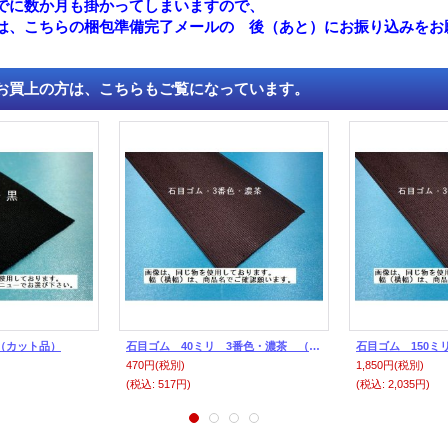
でに数か月も掛かってしまいますので、
は、こちらの梱包準備完了メールの 後（あと）にお振り込みをお
買上の方は、こちらもご覧になっています。
（カット品）
石目ゴム 40ミリ 3番色・濃茶 （カット品）
470円
(税別)
1,850円
(税別)
(税込
:
517円)
(税込
:
2,035円)