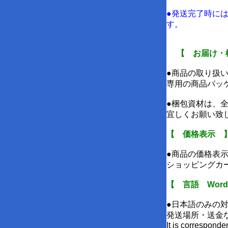
●発送完了時に
す。
【 お届け・
●商品の取り扱
専用の商品パッ
●梱包資材は、
宜しくお願い致
【 価格表示 
●商品の価格表
ショッピングカ
【 言語 Wor
●日本語のみの
発送場所・送金
It is correspo