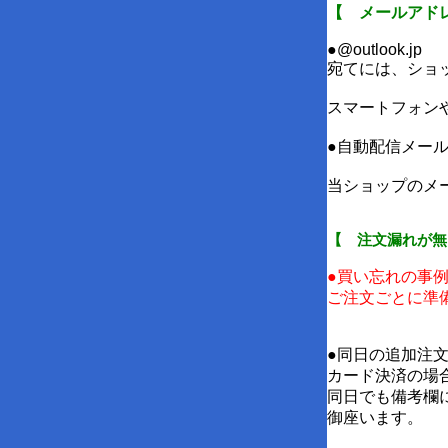
【 メールアド
●@outlook.jp
宛てには、ショ
スマートフォン
●自動配信メー
当ショップのメールア
【 注文漏れが無
●買い忘れの事
ご注文ごとに準
●同日の追加注
カード決済の場
同日でも備考欄
御座います。