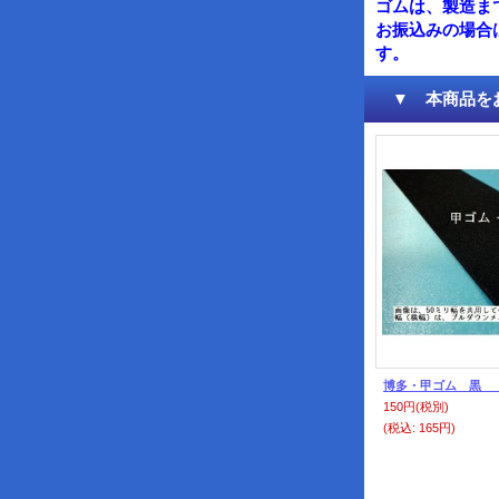
ゴムは、製造ま
お振込みの場合
す。
▼ 本商品をお
博多・甲ゴム 黒 
150円
(税別)
(税込
:
165円)