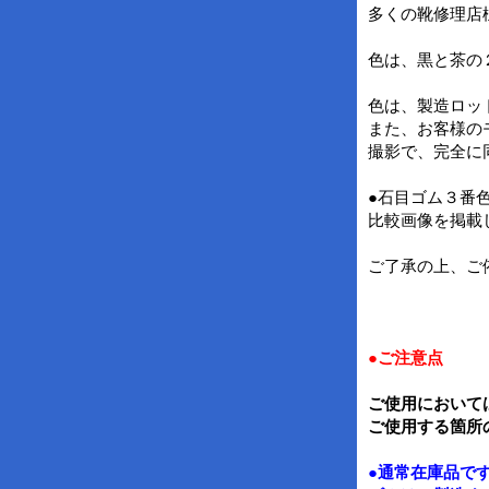
多くの靴修理店
色は、黒と茶の
色は、製造ロッ
また、お客様の
撮影で、完全に
●石目ゴム３番
比較画像を掲載
ご了承の上、ご
●ご注意点
ご使用において
ご使用する箇所
●通常在庫品で