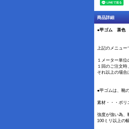
商品詳細
●甲ゴム 茶色
上記のメニュー
１メーター単位
１回のご注文時
それ以上の場合
●甲ゴムは、靴
素材・・・ポリ
強度が強い為、
100ミリ以上