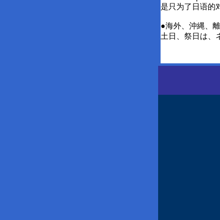
是只为了日语的
●海外、沖縄、
土日、祭日は、