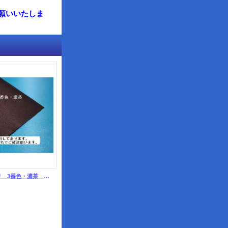
願いいたしま
石目ゴム 150ミリ 3番色・濃茶 （カット品）
オルガンミシン針 ＴＦ×Ｆ8（研ぎ針）
追加分（掲載外
660円
(税別)
1,000円
(税別)
(税込
:
726円)
(税込
:
1,100円)